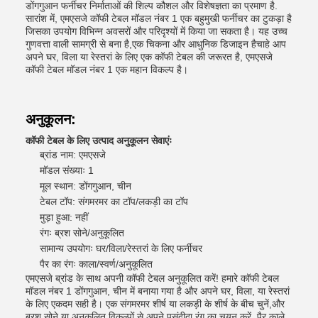
डोंगगुआन फर्नीचर निर्माताओं की शिल्प कौशल और विशेषज्ञता का प्रमाण है.
सारांश में, एमएसजे कॉफी टेबल मॉडल नंबर 1 एक बहुमुखी फर्नीचर का टुकड़ा है
जिसका उपयोग विभिन्न अवसरों और परिदृश्यों में किया जा सकता है। यह उच्च
गुणवत्ता वाली सामग्री से बना है,एक चिकना और आधुनिक डिजाइन हैचाहे आप
अपने घर, विला या रेस्तरां के लिए एक कॉफी टेबल की जरूरत है, एमएसजे
कॉफी टेबल मॉडल नंबर 1 एक महान विकल्प है।
अनुकूलन:
कॉफी टेबल के लिए उत्पाद अनुकूलन सेवाएंः
ब्रांड नाम: एमएसजे
मॉडल संख्याः 1
मूल स्थान: डोंगगुआन, चीन
टेबल टॉप: संगमरमर का टॉप/लकड़ी का टॉप
मुड़ा हुआ: नहीं
रंगः ब्रश सोने/अनुकूलित
सामान्य उपयोगः घर/विला/रेस्तरां के लिए फर्नीचर
पैर का रंगः काला/स्वर्ण/अनुकूलित
एमएसजे ब्रांड के साथ अपनी कॉफी टेबल अनुकूलित करें! हमारे कॉफी टेबल
मॉडल नंबर 1 डोंगगुआन, चीन में बनाया गया है और अपने घर, विला, या रेस्तरां
के लिए एकदम सही है। एक संगमरमर शीर्ष या लकड़ी के शीर्ष के बीच चुनें,और
ब्रश सोने या अनुकूलित विकल्पों से अपने पसंदीदा रंग का चयन करें. पैर काले,