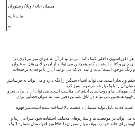
مبلمان خانه/ ویلا/ رستوران
مات/آینه
نه
ر دکوراسیون داخلی کمک کند. می توانید از آن به عنوان میز مرکزی در
 چای و کتاب استفاده کنید.همچنین می توانید از آن در لابی هتل به عنوان
دو رنگ موجود است: مات و آینه ای که می توانید آن را با توجه به ترجیحات
ین معنی که محکم و پایدار است. می تواند اشیاء سنگین را نگه دارد و می تواند به فرسایش
وان آن را با یک پارچه مرطوب تمیز کرد.
گی، مهمانی ها و رویدادهای اجتماعی مناسب است. می توان از آن برای سرو
ز قهوه همچنین می تواند در اتاق نشیمن دفتر شما به عنوان فضایی برای
، چین ساخته شده است که به دلیل تولید مبلمان با کیفیت بالا شناخته شده است.میز قهوه
ه مبل متنوع است که می تواند در موقعیت ها و سناریوهای مختلف استفاده شود.طراحي زيبا و
مدرن داره، و نگهداری آسان است. چه شما نیاز به یک میز قهوه برای خانه خود را، ویلا، و یا رستوران، MSJ میز قهوه مدل شماره 1 یک