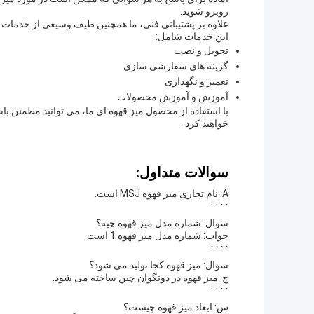
روبرو شوید.
علاوه بر پشتیبانی فنی، ما همچنین طیف وسیعی از خدمات را ا
این خدمات شامل:
تحویل و نصب
گزینه های سفارشی سازی
تعمیر و نگهداری
آموزش و آموزش محصولات
با استفاده از محصول میز قهوه ای ما، می توانید مطمئن با
خواهید کرد.
سوالات متداول:
A: نام تجاری میز قهوه MSJ است.
` ` ` `
سوال: شماره مدل میز قهوه چیه؟
جواب: شماره مدل میز قهوه 1 است.
` ` ` `
سوال: میز قهوه کجا تولید می شود؟
ج: میز قهوه در دونگوان چین ساخته می شود.
` ` ` `
س: ابعاد میز قهوه چیست؟