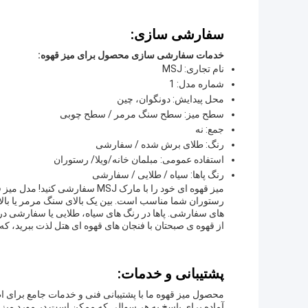
سفارشی سازی:
خدمات سفارشی سازی محصول برای میز قهوه:
نام تجاری: MSJ
شماره مدل: 1
محل پیدایش: دونگوان، چین
سطح میز: سطح سنگ مرمر / سطح چوبی
جمع: نه
رنگ: طلای برش شده / سفارشی
استفاده عمومی: مبلمان خانه/ویلا/ رستوران
رنگ پاها: سیاه / طلایی / سفارشی
رستوران شما مناسب است. بین یک بالای سنگ مرمر یا بالای 
های سفارشی. پاها در رنگ های سیاه، طلایی یا سفارشی در 
از قهوه ی صبحتان با فنجان های قهوه ای هتل لذت ببرید، ک
پشتیبانی و خدمات:
محصول میز قهوه ما با پشتیبانی فنی و خدمات جامع برای ا
آماده برای پاسخ به هر سوالی که ممکن است در مورد میز 