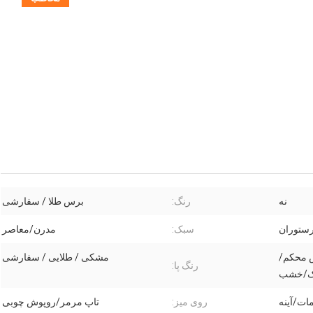
نه
رنگ:
برس طلا / سفارشی
رستوران
سبک:
مدرن/معاصر
 محکم/
مشکی / طلایی / سفارشی
رنگ پا:
ک/خشب
ات/آینه
روی میز:
تاپ مرمر/روپوش چوبی