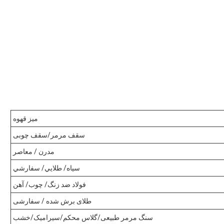
میز قهوه
سقف مرمر/سقف چوبی
مدرن / معاصر
سياه/ طلايي/ سفارشي
فولاد ضد زنگ/ چوب/ آهن
طلای برش شده / سفارشی
سنگ مرمر طبیعی/گلاس محکم/سیرامیک/خشب