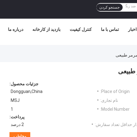
جستجو کردن
اخبار
تماس با ما
کنترل کیفیت
بازدید از کارخانه
درباره ما
 مرمر طبیعی
 طبیعی
جزئیات محصول:
Dongguan,China
Place of Origin:
نام تجاری:
MSJ
1
Model Number:
پرداخت:
ر حداقل تعداد سفارش:
2 درصد
مخاطب