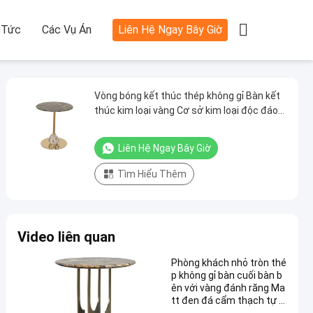

 Tức
Các Vụ Án
Liên Hệ Ngay Bây Giờ
Vòng bóng kết thúc thép không gỉ Bàn kết
thúc kim loại vàng Cơ sở kim loại độc đáo
đá cẩm thạch
Liên Hệ Ngay Bây Giờ
Tìm Hiểu Thêm
Video liên quan
Phòng khách nhỏ tròn thé
p không gỉ bàn cuối bàn b
ên với vàng đánh răng Ma
tt đen đá cẩm thạch tự n