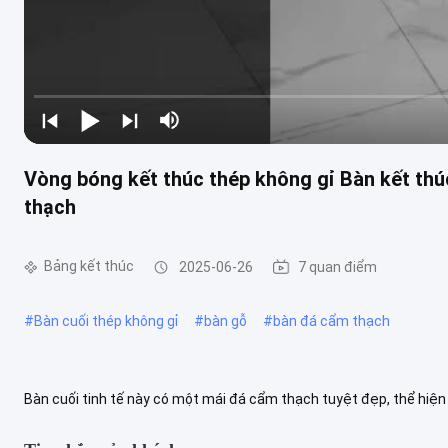
Vòng bóng kết thúc thép không gỉ Bàn kết thú
thạch
Bảng kết thúc
2025-06-26
7 quan điểm
#
Bàn cuối thép không gỉ
#
bàn gỗ
#
bàn đá cẩm thạch
Bàn cuối tinh tế này có một mái đá cẩm thạch tuyệt đẹp, thể hiệ
và vàng. bề mặt đá cẩm thạch được đánh bóng cho một kết thúc m