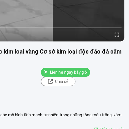
c kim loại vàng Cơ sở kim loại độc đáo đá cẩm
Liên hệ ngay bây giờ
Chia sẻ
n các mô hình tĩnh mạch tự nhiên trong những tông màu trắng, xám
ịn màng.t....
Xem thêm