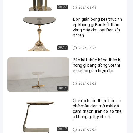
hiên trên chân kim loại
Bảng kết thúc
00:22
2024-09-19
Đơn giản bóng kết thúc th
ép không gỉ Bàn kết thúc
vàng đáy kim loại Đen kín
h trên
Bảng kết thúc
00:17
2025-06-26
Bàn kết thúc bằng thép k
hông gỉ bằng đồng với thi
ết kế tối giản hiện đại
Bảng kết thúc
2024-08-29
00:12
Chế độ hoàn thiện bàn cà
phê màu đen mờ mài đá
cẩm thạch trên cơ sở thé
p không gỉ tùy chỉnh
Bảng kết thúc
00:17
2024-05-24