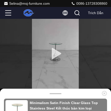
Selina@msj-furniture.com
0086-13728308860
Trích Dẫn
Minimalism Satin Finish Clear Glass Top
Stainless Steel Kết thúc bàn kim loại