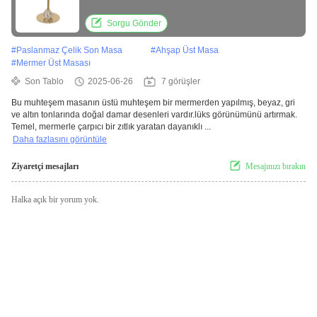
Sorgu Gönder
#
Paslanmaz Çelik Son Masa
#
Ahşap Üst Masa
#
Mermer Üst Masası
Son Tablo
2025-06-26
7 görüşler
Bu muhteşem masanın üstü muhteşem bir mermerden yapılmış, beyaz, gri
ve altın tonlarında doğal damar desenleri vardır.lüks görünümünü artırmak.
Temel, mermerle çarpıcı bir zıtlık yaratan dayanıklı ...
Daha fazlasını görüntüle
Ziyaretçi mesajları
Mesajınızı bırakın
Halka açık bir yorum yok.