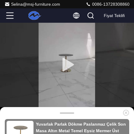
Selina@msj-furniture.com
0086-13728308860
Fiyat Teklifi
Yuvarlak Parlak Dökme Paslanmaz Çelik Son
Masa Altın Metal Temel Eşsiz Mermer Üst