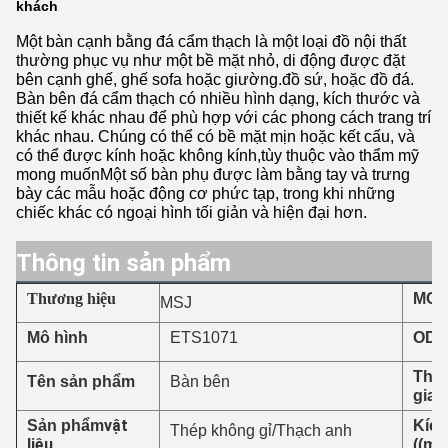
khách
Một bàn cạnh bằng đá cẩm thạch là một loại đồ nội thất
thường phục vụ như một bề mặt nhỏ, di động được đặt
bên cạnh ghế, ghế sofa hoặc giường.đồ sứ, hoặc đồ đá.
Bàn bên đá cẩm thạch có nhiều hình dạng, kích thước và
thiết kế khác nhau để phù hợp với các phong cách trang trí
khác nhau. Chúng có thể có bề mặt mịn hoặc kết cấu, và
có thể được kính hoặc không kính,tùy thuộc vào thẩm mỹ
mong muốnMột số bàn phụ được làm bằng tay và trưng
bày các mẫu hoặc động cơ phức tạp, trong khi những
chiếc khác có ngoại hình tối giản và hiện đại hơn.
Thông tin sản phẩm
Thương hiệu
MO
MSJ
ETS1071
Mô hình
ODM
Thời
Tên sản phẩm
Bàn bên
giao
vật
Sản phẩm
Kích
Thép không gỉ/Thạch anh
liệu
((mm