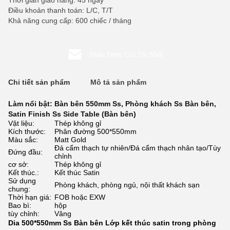
Thời gian giao hàng: 45 ngày
Điều khoản thanh toán: L/C, T/T
Khả năng cung cấp: 600 chiếc / tháng
Nhận Được Giá Tốt Nhất
Chi tiết sản phẩm
Mô tả sản phẩm
Làm nổi bật:
Bàn bên 550mm Ss
,
Phòng khách Ss Bàn bên
,
Satin Finish Ss Side Table (Bàn bên)
Vật liệu:
Thép không gỉ
Kích thước:
Phân đường 500*550mm
Màu sắc:
Matt Gold
Đá cẩm thạch tự nhiên/Đá cẩm thạch nhân tạo/Tùy
Đứng đầu:
chỉnh
cơ sở:
Thép không gỉ
Kết thúc.:
Kết thúc Satin
Sử dụng
Phòng khách, phòng ngủ, nội thất khách sạn
chung:
Thời hạn giá:
FOB hoặc EXW
Bao bì:
hộp
tùy chỉnh:
Vâng
Dia 500*550mm Ss Bàn bên Lớp kết thúc satin trong phòng