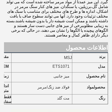
گیرد. این میز عمدتاً از مواد مرمر ساخته شده است که می تواند
شامل گل،برزیلین، یا سنگدان. میز های کنار سنگ مرمر در
اشکال، اندازه ها و طرح های مختلف برای متناسب با سبک های
مختلف تزئینات وجود دارد. آنها می توانند سطوح صاف یا بافت
داشته باشند و ممکن است شیشه دار یا بدون شیشه باشند،بسته
به زیبایی مطلوببرخی از میز های جانبی دست ساز هستند و
الگوهای پیچیده یا الگوها را نشان می دهند، در حالی که برخی
دیگر دارای ظاهر کمال و معاصر هستند.
اطلاعات محصول
برند
مقدار
MSJ
ETS1071
مدل
/OEM
نام محصول
میز جانبی
زمان 
اندازه
مواد
محصول
فولاد ضد زنگ/مرمر
متر)
فقط ا
رنگ
مت گلد
سفارش