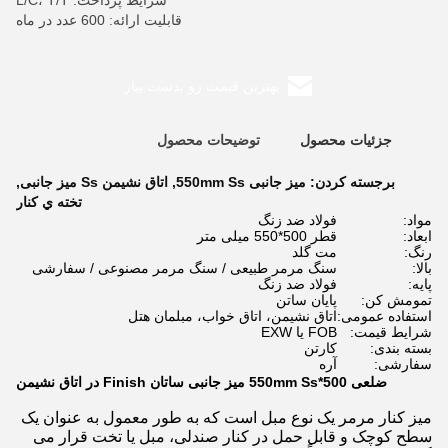
شرایط پرداخت: L/C، T/T
قابلیت ارائه: 600 عدد در ماه
بهترین قیمت رو بدست بیار
جزئیات محصول
توضیحات محصول
برجسته کردن:
میز جانبی 550mm Ss
,
اتاق نشیمن Ss میز جانبی
,
تخته ي کنار
مواد:
فولاد ضد زنگ
ابعاد:
قطر 500*550 میلی متر
رنگ:
مت گلد
بالا:
سنگ مرمر طبیعی / سنگ مرمر مصنوعی / سفارشی
پایه:
فولاد ضد زنگ
تمومش کن:
پایان ساتن
استفاده عمومی:
اتاق نشیمن، اتاق خواب، مبلمان هتل
شرایط قیمت:
FOB یا EXW
بسته بندی:
کارتن
سفارشی:
آره
ضلعی 500*550mm Ss میز جانبی ساتان Finish در اتاق نشیمن
میز کنار مرمر یک نوع مبل است که به طور معمول به عنوان یک
سطح کوچک و قابل حمل در کنار صندلی، مبل یا تخت قرار می