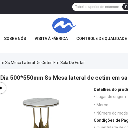
P
SOBRE NÓS
VISITA À FÁBRICA
CONTROLE DE QUALIDADE
m Ss Mesa Lateral De Cetim Em Sala De Estar
Dia 500*550mm Ss Mesa lateral de cetim em sal
Detalhes do prod
Lugar de origem:
Marca:
Número do model
Condições de Pag
Quantidade de o