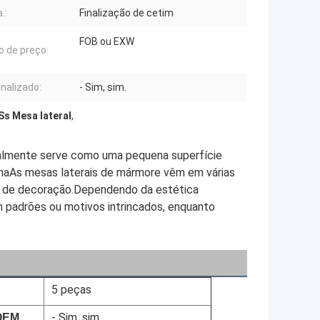
.:
Finalização de cetim
FOB ou EXW
 de preço:
nalizado:
- Sim, sim.
Ss Mesa lateral
,
malmente serve como uma pequena superfície
anaAs mesas laterais de mármore vêm em várias
os de decoração.Dependendo da estética
 padrões ou motivos intrincados, enquanto
5 peças
- Sim, sim.
OEM