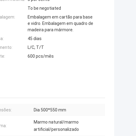
To be negotiated
alagem:
Embalagem em cartão para base
e vidro. Embalagem em quadro de
madeira para mármore.
a:
45 dias
mento:
L/C, T/T
te:
600 pcs/mês
nsões:
Dia 500*550 mm
Marmo natural/marmo
ma:
artificial/personalizado