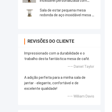
inoxidável personalizada com
montagem necessária e estilo
minimalista moderno
Sala de estar pequena mesa
redonda de aço inoxidável mesa de
lado com ouro escovado Matt
preto de mármore natural cima
perna de metal
REVISÕES DO CLIENTE
Impressionado com a durabilidade e o
trabalho desta fantástica mesa de café.
—— Daniel Taylor
A adição perfeita para a minha sala de
jantar - elegante, confortável e de
excelente qualidade!
—— William Davis