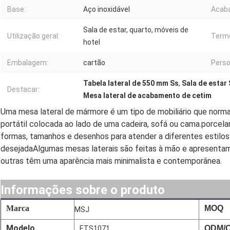
Base:
Aço inoxidável
Acaba
Sala de estar, quarto, móveis de
Utilização geral:
Termo
hotel
Embalagem:
cartão
Perso
Tabela lateral de 550 mm Ss
,
Sala de estar 
Destacar:
Mesa lateral de acabamento de cetim
Uma mesa lateral de mármore é um tipo de mobiliário que nor
portátil colocada ao lado de uma cadeira, sofá ou cama.porcel
formas, tamanhos e desenhos para atender a diferentes estil
desejadaAlgumas mesas laterais são feitas à mão e apresentam
outras têm uma aparência mais minimalista e contemporânea.
Informações sobre o produto
Marca
MOQ
MSJ
Modelo
ODM/
ETS1071