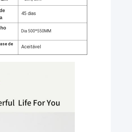
 de
45 dias
a
nho
Dia 500*550MM
ase de
Aceitável