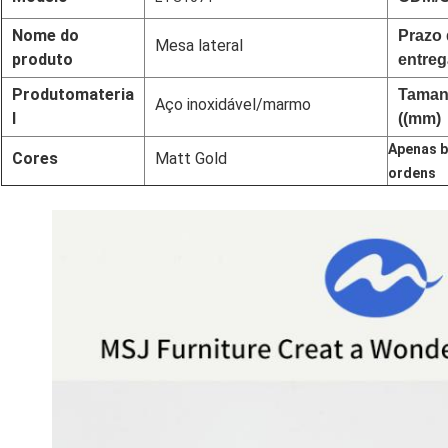
Nome do
Prazo
Mesa lateral
produto
entreg
Produto
materia
Tama
Aço inoxidável/marmo
l
((mm)
Apenas b
Cores
Matt Gold
ordens