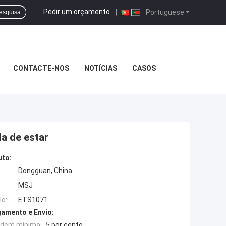
Pedir um orçamento
|
Portuguese
esquisa
CONTACTE-NOS
NOTÍCIAS
CASOS
a de estar
uto:
Dongguan, China
MSJ
o:
ETS1071
amento e Envio:
rdem mínima:
5 por cento