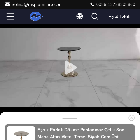
Selina@msj-furniture.com
0086-13728308860
Fiyat Teklifi
Eşsiz Parlak Dökme Paslanmaz Çelik Son
Masa Altın Metal Temel Siyah Cam Üst