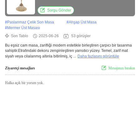
Sorgu Gönder
#
Paslanmaz Çelik Son Masa
#
Ahşap Üst Masa
#
Mermer Üst Masası
Son Tablo
2025-06-26
53 görüşler
Bu eşsiz cam masa, zarifliği modern estetikle birleştiren çarpıcı bir tasarıma
sahiptir.Etrafındaki dekoru zenginleştiren yansıtıcı yüzey. Temel, zarif mat
siyah veya cilalanmış altınla bitirilmiş, iç ...
Daha fazlasını görüntüle
Ziyaretçi mesajları
Mesajınızı bırakın
Halka açık bir yorum yok.