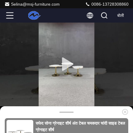
Selina@msj-furniture.com
0086-13728308860
बोली
सफेद सोना ग्रेनाइट शीर्ष अंत टेबल चमकदार चांदी साइड टेबल
ग्रेनाइट शीर्ष