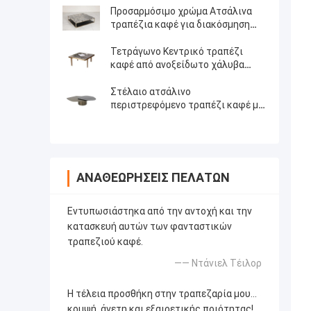
Προσαρμόσιμο χρώμα Ατσάλινα
τραπέζια καφέ για διακόσμηση
σπιτιού
Τετράγωνο Κεντρικό τραπέζι
καφέ από ανοξείδωτο χάλυβα
Σατέν Φινίρισμα Μαρμάρινο Πάνω
Τσάι τραπέζι
Στέλαιο ατσάλινο
περιστρεφόμενο τραπέζι καφέ με
αρχαίο χάλκινο σατέν φινίρισμα
φυσικό μάρμαρο πάνω μεταλλικά
πόδια
ΑΝΑΘΕΩΡΉΣΕΙΣ ΠΕΛΑΤΏΝ
Εντυπωσιάστηκα από την αντοχή και την
κατασκευή αυτών των φανταστικών
τραπεζιού καφέ.
—— Ντάνιελ Τέιλορ
Η τέλεια προσθήκη στην τραπεζαρία μου...
κομψή, άνετη και εξαιρετικής ποιότητας!