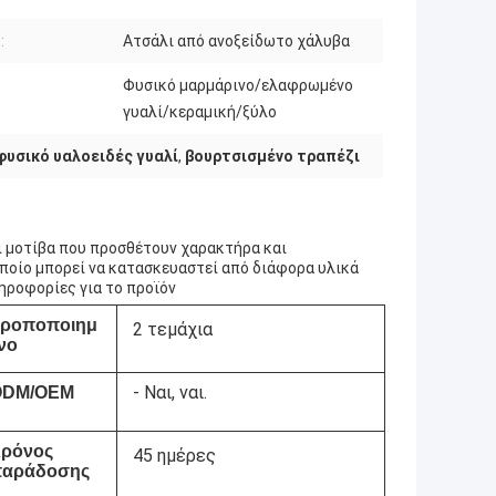
:
Ατσάλι από ανοξείδωτο χάλυβα
Φυσικό μαρμάρινο/ελαφρωμένο
:
γυαλί/κεραμική/ξύλο
φυσικό υαλοειδές γυαλί
,
βουρτσισμένο τραπέζι
ι μοτίβα που προσθέτουν χαρακτήρα και
οποίο μπορεί να κατασκευαστεί από διάφορα υλικά
ηροφορίες για το προϊόν
ροποποιημ
2 τεμάχια
νο
- Ναι, ναι.
ODM/OEM
ρόνος
45 ημέρες
παράδοσης