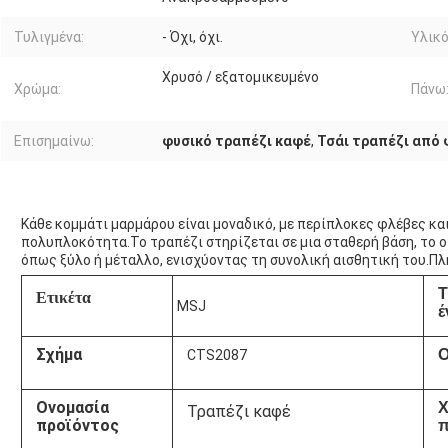
Τυλιγμένα:
- Όχι, όχι.
Υλικό
Χρυσό / εξατομικευμένο
Χρώμα:
Πάνω
Επισημαίνω:
φυσικό τραπέζι καφέ
,
Τσάι τραπέζι από 
Κάθε κομμάτι μαρμάρου είναι μοναδικό, με περίπλοκες φλέβες κα
πολυπλοκότητα.Το τραπέζι στηρίζεται σε μια σταθερή βάση, το 
όπως ξύλο ή μέταλλο, ενισχύοντας τη συνολική αισθητική του.Πλ
Τ
Ετικέτα
MSJ
έ
Σχήμα
CTS2087
Ονομασία
Χ
Τραπέζι καφέ
προϊόντος