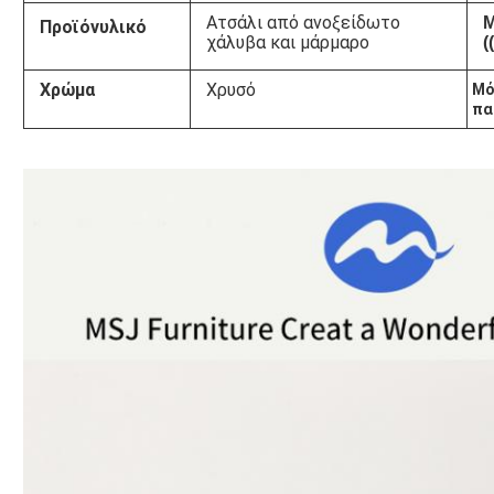
Ατσάλι από ανοξείδωτο
Μ
Προϊόν
υλικό
χάλυβα και μάρμαρο
(
Χρώμα
Χρυσό
Μό
πα