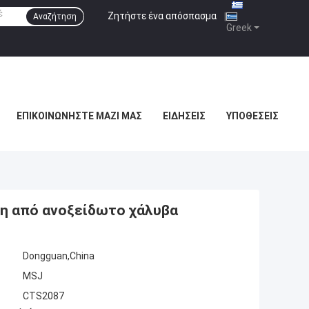
Ζητήστε ένα απόσπασμα
|
Αναζήτηση
Greek
ΕΠΙΚΟΙΝΩΝΉΣΤΕ ΜΑΖΊ ΜΑΣ
ΕΙΔΉΣΕΙΣ
ΥΠΟΘΈΣΕΙΣ
ση από ανοξείδωτο χάλυβα
Dongguan,China
MSJ
CTS2087