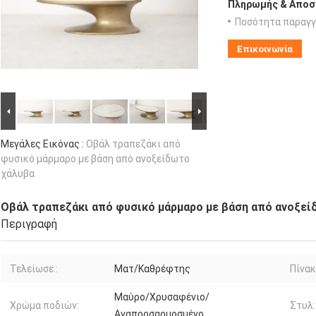
Πληρωμής & Αποσ
Ποσότητα παραγγ
Επικοινωνία
Μεγάλες Εικόνας :
Οβάλ τραπεζάκι από
φυσικό μάρμαρο με βάση από ανοξείδωτο
χάλυβα
Οβάλ τραπεζάκι από φυσικό μάρμαρο με βάση από ανοξε
Περιγραφή
Τελείωσε.:
Ματ/Καθρέφτης
Πίνακ
Μαύρο/Χρυσαφένιο/
Χρώμα ποδιών:
Στυλ:
Αναπροσαρμοσμένο