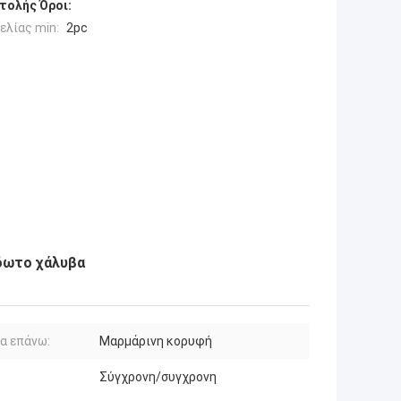
τολής Όροι:
ελίας min:
2pc
ίδωτο χάλυβα
α επάνω:
Μαρμάρινη κορυφή
Σύγχρονη/συγχρονη