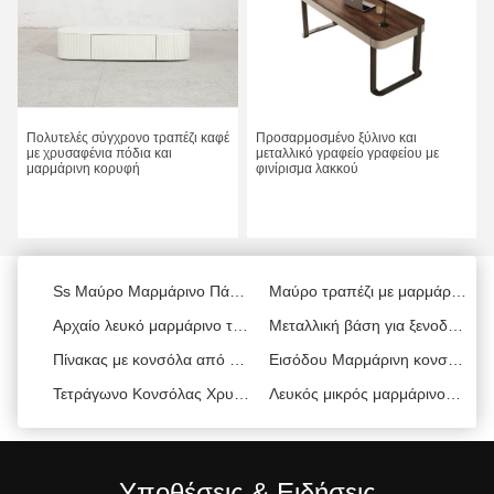
Δύο πόρτες ανοξείδωτο τραπέζι με κονσόλα Μαρμάρινο μαρμάρινο τραπέζι με κονσόλα
Σιδηρούνιες βάσεις Μαρμάρινο Πάνω Πίνακα Εισόδου Προσαρμοσμένο Μεταλλικό και Μαρμάρινο Πίνακα Κονσόλας
Πολυτελές σύγχρονο τραπέζι καφέ
Προσαρμοσμένο ξύλινο και
με χρυσαφένια πόδια και
μεταλλικό γραφείο γραφείου με
Σίδηρο και ανοξείδωτο χάλυβα Μαύρο τραπέζι με μαρμάρινη κορυφή
Χρυσό χαλκό Πίνακας κονσόλας εισόδου Μαρμάρινο Πάνω Πίνακας κονσόλας από ανοξείδωτο χάλυβα
μαρμάρινη κορυφή
φινίρισμα λακκού
Χάλκινο μαύρο και μαρμάρινο τραπέζι κονσόλας από ανοξείδωτο χάλυβα και καρύδι
Χρυσό βουρτσισμένο χαλύβδινο τραπέζι με κονσόλα μαρμάρινο τραπέζι με κονσόλα με αποθήκη
Πάρτε την καλύτερη τιμή
Πάρτε την καλύτερη τιμή
Γογγύλα 2 Πίνακας κονσόλας συρτάρι Σατέν Μαρμάρινο Και Χρυσό Πίνακας κονσόλας
Ξύλινη βάση Μαύρο μαρμάρινο πίνακα κονσόλας Σατέν Φινίρισμα στενό μαρμάρινο πίνακα κονσόλας
Περισσότερα Προϊόντα
Ss Μαύρο Μαρμάρινο Πάνω Πίνακα Πίνακα Σατέν Τελειωμένο Μαρμάρινο Πίνακα με συρτάρια
Μαύρο τραπέζι με μαρμάρινο έπιπλο
Αρχαίο λευκό μαρμάρινο τραπέζι πάνω στην κονσόλα εστιατόριο χρησιμοποιήστε στενό τραπέζι εισόδου
Μεταλλική βάση για ξενοδοχεία
Πίνακας με κονσόλα από ανοξείδωτο χάλυβα Μαύρα πόδια βελανιδιάς Βίλα και καθιστικό
Εισόδου Μαρμάρινη κονσόλα με συρτάρια Μαρμάρινη και σιδερένια κονσόλα
Τετράγωνο Κονσόλας Χρυσού Κεραμίνου Τετράγωνο Κονσόλας Μαρμάρου με Αποθήκευση
Λευκός μικρός μαρμάρινος πίνακας κονσόλας
Δίσκο με ξύλινη κονσόλα με μαρμάρινη κορυφή και συρτάρια χρυσαφένιο
Αρχαίο μαρμάρινο και μαύρο τραπέζι κονσόλας Χάλκινο Σύγχρονο μαρμάρινο τραπέζι κονσόλας
Μπρονζικό μαρμάρινο στενό τραπέζι για ξενοδοχείο
Τάβλος με πίνακα από χρυσαφένιο και μάρμαρο με βάση από ανοξείδωτο χάλυβα
Γογγύλα 2 Πίνακας κονσόλας συρτάρι Σατέν Μαρμάρινο Και Χρυσό Πίνακας κονσόλας
Ξύλινη βάση Μαύρο μαρμάρινο πίνακα κονσόλας Σατέν Φινίρισμα στενό μαρμάρινο πίνακα κονσόλας
Υποθέσεις & Ειδήσεις