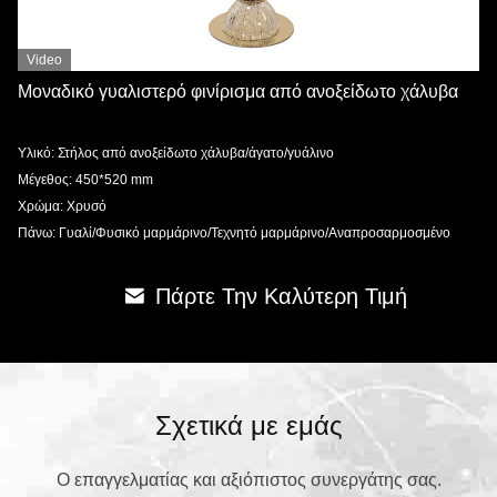
Video
Μοναδικό γυαλιστερό φινίρισμα από ανοξείδωτο χάλυβα
Υλικό: Στήλος από ανοξείδωτο χάλυβα/άγατο/γυάλινο
Μέγεθος: 450*520 mm
Χρώμα: Χρυσό
Πάνω: Γυαλί/Φυσικό μαρμάρινο/Τεχνητό μαρμάρινο/Αναπροσαρμοσμένο
Πάρτε Την Καλύτερη Τιμή
Σχετικά με εμάς
Ο επαγγελματίας και αξιόπιστος συνεργάτης σας.