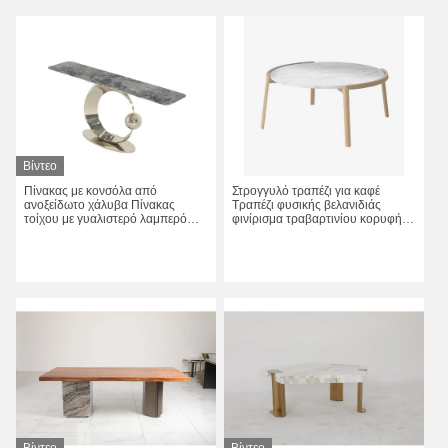
Βίντεο
Πίνακας με κονσόλα από
Στρογγυλό τραπέζι για καφέ
ανοξείδωτο χάλυβα Πίνακας
Τραπέζι φυσικής βελανιδιάς
τοίχου με γυαλιστερό λαμπερό
φινίρισμα τραβαρτινίου κορυφή
φυσικό μάρμαρο
τραπέζι
Πάρτε την καλύτερη τιμή
Πάρτε την καλύτερη τιμή