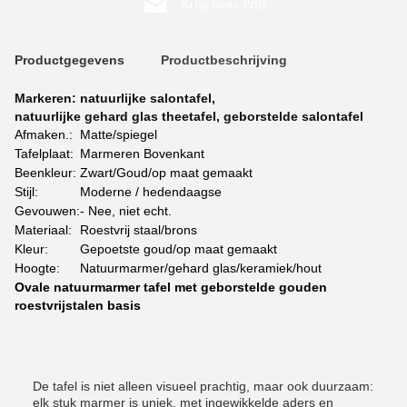
Krijg Beste Prijs
Productgegevens
Productbeschrijving
Markeren:
natuurlijke salontafel
,
natuurlijke gehard glas theetafel
,
geborstelde salontafel
Afmaken.:
Matte/spiegel
Tafelplaat:
Marmeren Bovenkant
Beenkleur:
Zwart/Goud/op maat gemaakt
Stijl:
Moderne / hedendaagse
Gevouwen:
- Nee, niet echt.
Materiaal:
Roestvrij staal/brons
Kleur:
Gepoetste goud/op maat gemaakt
Hoogte:
Natuurmarmer/gehard glas/keramiek/hout
Ovale natuurmarmer tafel met geborstelde gouden
roestvrijstalen basis
De tafel is niet alleen visueel prachtig, maar ook duurzaam:
elk stuk marmer is uniek, met ingewikkelde aders en