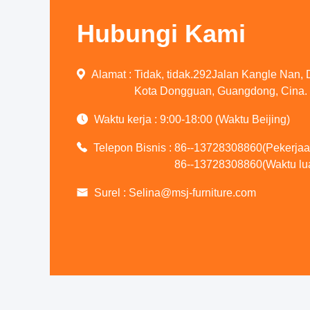
Hubungi Kami
Alamat :
Tidak, tidak.292Jalan Kangle Nan, 
Kota Dongguan, Guangdong, Cina.
Waktu kerja :
9:00-18:00 (Waktu Beijing)
Telepon Bisnis :
86--13728308860(Pekerjaa
86--13728308860(Waktu lua
Surel :
Selina@msj-furniture.com