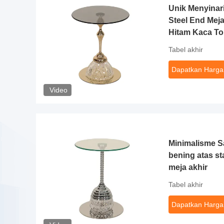
Unik Menyinari
Steel End Mej
Hitam Kaca T
Tabel akhir
Dapatkan Harga
Video
Minimalisme S
bening atas st
meja akhir
Tabel akhir
Dapatkan Harga