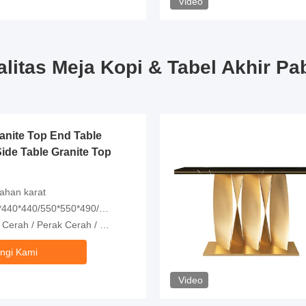
Video
litas Meja Kopi & Tabel Akhir Pa
anite Top End Table
ide Table Granite Top
tahan karat
*440/550*550*490/450*480*370
h / Perak Cerah / Disesuaikan
ngi Kami
Video