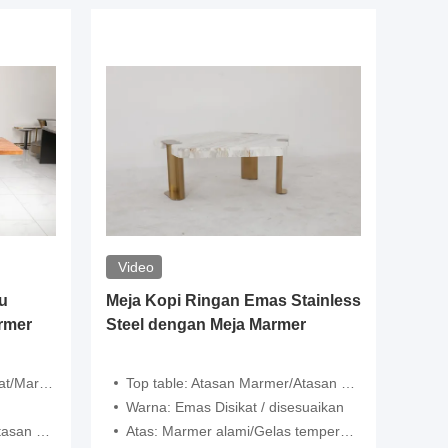
Video
u
Meja Kopi Ringan Emas Stainless
Oak Hi
rmer
Steel dengan Meja Marmer
Meja D
Satin
/Marmer
Top table: Atasan Marmer/Atasan Kayu
Bahan
Warna: Emas Disikat / disesuaikan
Dime
a/Keramik
Atas: Marmer alami/Gelas tempered/keramik/kayu
Warna