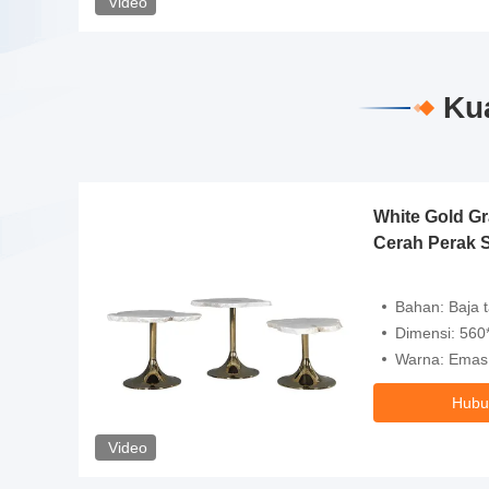
Video
Kua
White Gold Gr
Cerah Perak S
Bahan: Baja 
Dimensi: 560*440
Warna: Emas Cera
Hubu
Video