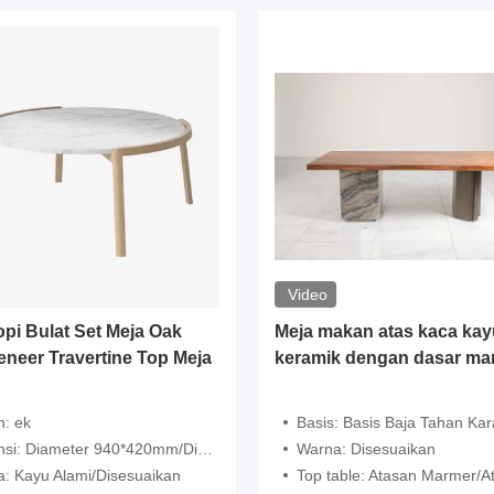
Video
pi Bulat Set Meja Oak
Meja makan atas kaca kay
neer Travertine Top Meja
keramik dengan dasar ma
: ek
Basis: Basis Baja Tahan Karat
i: Diameter 940*420mm/Dia 460*480mm
Warna: Disesuaikan
: Kayu Alami/Disesuaikan
Top table: Atasan Marmer/Atasan Kayu/Kac