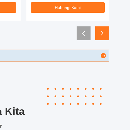
Hubungi Kami
 Kita
r