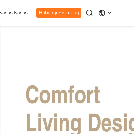

Kasus-Kasus
Hubungi Sekarang