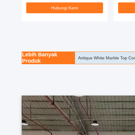
Hubungi Kami
Lebih Banyak
Meja Konsol Emas Kuning As
Produk