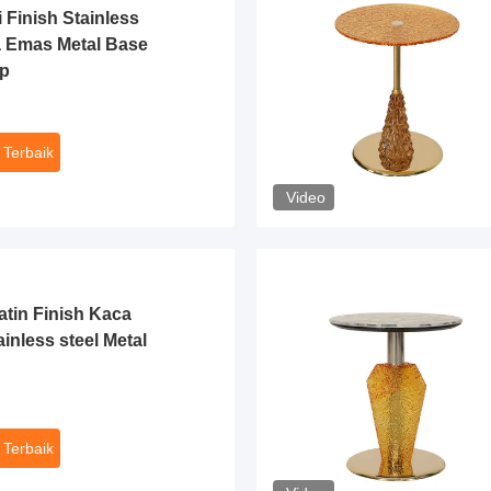
 Finish Stainless
a Emas Metal Base
op
 Terbaik
Video
atin Finish Kaca
ainless steel Metal
 Terbaik