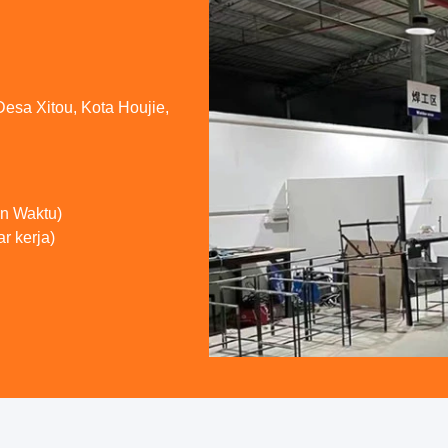
Desa Xitou, Kota Houjie,
n Waktu)
r kerja)