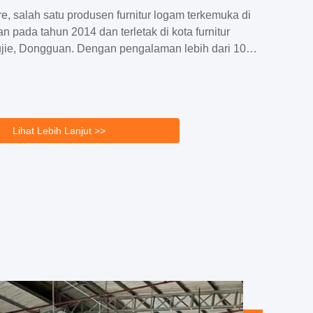
e, salah satu produsen furnitur logam terkemuka di
kan pada tahun 2014 dan terletak di kota furnitur
ujie, Dongguan. Dengan pengalaman lebih dari 10
m desain,mengembangkan dan memproduksi untuk
furnitur logam ,MDF furnitur dan upholstery.MSJ
rik seluas sekitar 5.000 meter persegi dan
 bingkai logam lebih dari 2.000 keping dan
Lihat Lebih Lanjut >>
ras lebih dari 3.000 keping setiap bulan.Kami adalah
ari beberapa ...