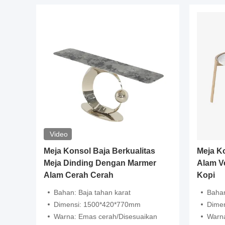
Video
inless
Meja Konsol Baja Berkualitas
Meja Ko
l Base
Meja Dinding Dengan Marmer
Alam Ve
Alam Cerah Cerah
Kopi
kik/Kaca
Bahan: Baja tahan karat
Bahan
Dimensi: 1500*420*770mm
Dimens
Warna: Emas cerah/Disesuaikan
Warna