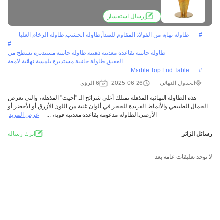
إرسال استفسار
#
طاولة نهاية من الفولاذ المقاوم للصدأ,طاولة الخشب,طاولة الرخام العليا
#
طاولة جانبية بقاعدة معدنية ذهبية,طاولة جانبية مستديرة بسطح من
العقيق,طاولة جانبية مستديرة بلمسة نهائية لامعة
Marble Top End Table
#
الجدول النهائي
2025-06-26
6 الرؤى
هذه الطاولة النهائية المذهلة تمتلك أعلى شرائح الـ "أجيت" المذهلة، والتي تعرض
الجمال الطبيعي والأنماط الفريدة للحجر في ألوان غنية من اللون الأزرق أو الأخضر أو
الأرضي.الطاولة مدعومة بقاعدة معدنية قوية، ...
عرض المزيد
رسائل الزائر
اترك رسالة
لا توجد تعليقات عامة بعد