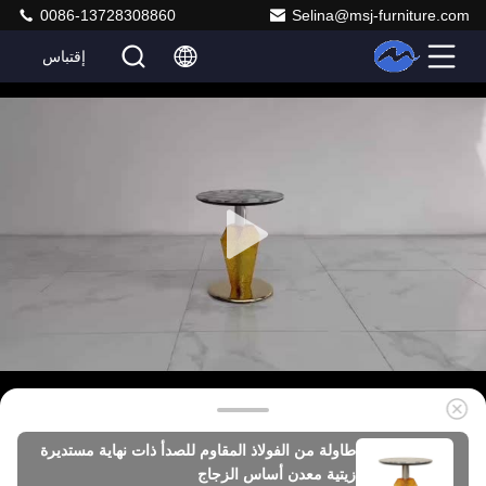
0086-13728308860
Selina@msj-furniture.com
إقتباس
طاولة من الفولاذ المقاوم للصدأ ذات نهاية مستديرة
زيتية معدن أساس الزجاج