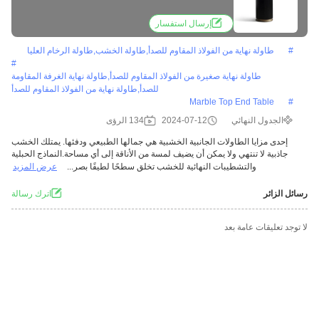
الذهب المفرشح
إرسال استفسار
#
طاولة نهاية من الفولاذ المقاوم للصدأ,طاولة الخشب,طاولة الرخام العليا
#
طاولة نهاية صغيرة من الفولاذ المقاوم للصدأ,طاولة نهاية الغرفة المقاومة
للصدأ,طاولة نهاية من الفولاذ المقاوم للصدأ
Marble Top End Table
#
الجدول النهائي
2024-07-12
134 الرؤى
إحدى مزايا الطاولات الجانبية الخشبية هي جمالها الطبيعي ودفئها. يمتلك الخشب
جاذبية لا تنتهي ولا يمكن أن يضيف لمسة من الأناقة إلى أي مساحة.النماذج الحبلية
والتشطيبات النهائية للخشب تخلق سطحًا لطيفًا بصر...
عرض المزيد
رسائل الزائر
اترك رسالة
لا توجد تعليقات عامة بعد