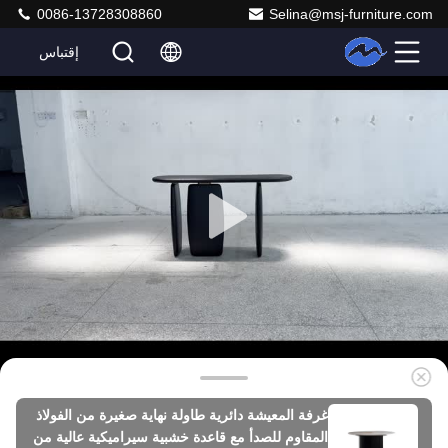
0086-13728308860
Selina@msj-furniture.com
إقتباس
غرفة المعيشة دائرية طاولة نهاية صغيرة من الفولاذ
المقاوم للصدأ مع قاعدة خشبية سيراميكية عالية من