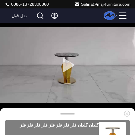
0086-13728308860
Selina@msj-furniture.com
نقل قول
گلدان گلدان فلز فلز فلز فلز فلز فلز فلز فلز