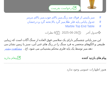
درخواست بفرست
#
میز پایینی از فولاد ضد زنگ,میز بالای چوب,میز بالای مرمر
#
جدول پایانی پایه فلز طلا,میز گرد بالا,تخته گرد و درخشان
Marble Top End Table
#
جدول آخر
2025-06-26
6 نظرات
این میز پایانی چشمگیر دارای یک سلاسی فوق العاده از سنگ آگات است که زیبایی
طبیعی و الگوهای منحصر به فرد سنگ را در رنگ های غنی آبی، سبز یا زمین نشان می
دهد.میز توسط یک پایه فلزی محکم پشتیبانی می شود، اغ...
مشاهده بیشتر
پیام های بازدید کننده
پيغام بذاريد
هنوز اظهارات عمومی وجود ندارد