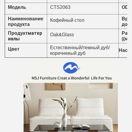
CTS2063
Модель
ODM
Наименование
Вре
Кофейный стол
продукта
дос
матер
Продукт
Раз
Oak&Glass
иалы
((мм
Естественный/темный дуб/
Цвет
Наст
коричневый дуб