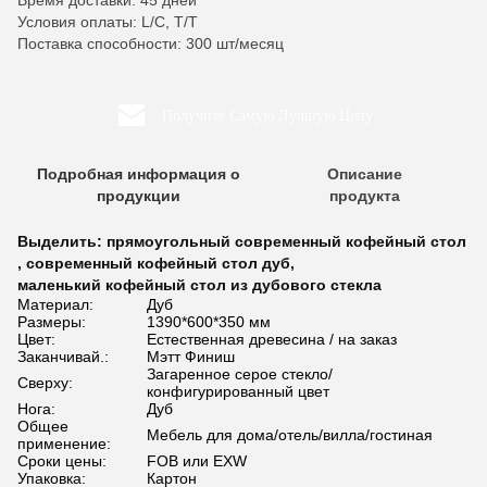
Время доставки: 45 дней
Условия оплаты: L/C, T/T
Поставка способности: 300 шт/месяц
Получите Самую Лучшую Цену
Подробная информация о
Описание
продукции
продукта
Выделить:
прямоугольный современный кофейный стол
,
современный кофейный стол дуб
,
маленький кофейный стол из дубового стекла
Материал:
Дуб
Размеры:
1390*600*350 мм
Цвет:
Естественная древесина / на заказ
Заканчивай.:
Мэтт Финиш
Загаренное серое стекло/
Сверху:
конфигурированный цвет
Нога:
Дуб
Общее
Мебель для дома/отель/вилла/гостиная
применение:
Сроки цены:
FOB или EXW
Упаковка:
Картон