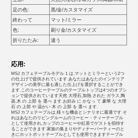
足の色:
黒/金/カスタマイズ
終わって
マット/ミラー
色:
刷り金/カスタマイズ
折りたたみ:
違う
応用:
MSJ カフェテーブルモデル 1 は,マットとミラーという2つ
の仕上げで提供されています.あなたはあなたのインテリア
デザインの美学に最も適した仕上げを選択することができ
ます.このコーヒーテーブルのテーブルトップは4つのオプシ
ョンで提供されています天然 大理石,加熱 された ガラス,陶
器,木 の 上部 を 選べ ます.お好み に かなっ て 豪華 な 大理
石 の 上部 や 温かい 木 の 上部 を 選べ ます.
MSJ カフェテーブルは,様々な機会とシナリオに最適です.そ
れはあなたのリビングルームのコーヒー・ティーテーブル
として使用され,カップのコーヒーや紅茶でゲストを招待す
ることができます.家族の集まりやディナーパーティーのと
きにホットポットテーブルとしても使用できますテーブル