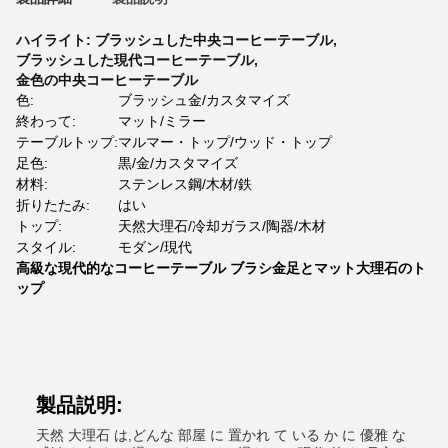
ハイライト:
ブラッシュした中央コーヒーテーブル
,
ブラッシュした現代コーヒーテーブル
,
金色の中央コーヒーテーブル
色:
ブラッシュ金/カスタマイズ
終わって:
マット/ミラー
テーブルトップ:
マルマー・トップ/ウッド・トップ
足色:
黒/金/カスタマイズ
材料:
ステンレス鋼/木材/鉄
折りたたみ:
はい
トップ:
天然大理石/冷却ガラス/陶器/木材
スタイル:
モダン/現代
高級な現代的なコーヒーテーブル ブラシ金足とマット大理石のト
ップ
製品説明:
天然 大理石 は,どんな 部屋 に 置かれ て いる か に 優雅 な