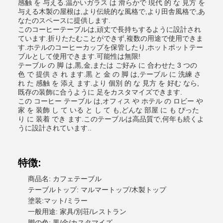
感触 を 与える.温かいガラス は 滑らかで 現代 的 な 見方 を
与える木製の屋根は,より伝統的な風格で,より田舎風格で,あ
なたのスペースに提供します.
このコーヒーテーブルは,頑丈で長持ちするように設計され
ています.折りたたむことができず,複数の用途で使用できま
す.ホテルのコーヒーカップを保管したり,ホットポットテー
ブルとして使用できます.可能性は無限!
テーブル の 脚 は,黒,金,または ご好み に 合わせた 3 つの
色 で 提供 さ れ ます.黒 と 金 の 脚 は,テーブル に 洗練 さ
れ た 感触 を 添え ます.より 個別 的 な 見方 を 好む なら,
既存の装飾に合うように 足をカスタマイズできます.
この コーヒー テーブル は,オフィス や ホテル の ロビー や
家 を 装飾 し て いる と し て も,どんな 部屋 に も ぴった
り に 装着 でき ます.このテーブルは高品質で,何年も続くよ
うに設計されています..
特徴:
商品名: カフェテーブル
テーブルトップ: マルマートップ/木製トップ
塗装:マット/ミラー
一般用途: 家具/別荘/レストラン
脚の色: 黒/金/カスタマイズ