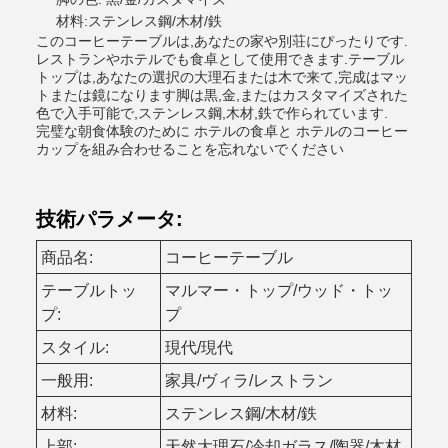
材料:ステンレス鋼/木材/鉄
このコーヒーテーブルは,あなたの家や別荘にぴったりです.
レストランやホテルでも食卓として使用できます.テーブル
トップは,あなたの選択の大理石または木で来て,完成はマッ
トまたは鏡になります脚は黒,金,またはカスタマイズされた
色で入手可能で,ステンレス鋼,木材,鉄で作られています.
完璧な朝食体験のために ホテルの食卓と ホテルのコーヒー
カップを組み合わせることを忘れないでください
技術パラメータ:
商品名:
コーヒーテーブル
テーブルトッ
マルマー・トップ/ウッド・トッ
プ:
プ
スタイル:
現代/現代
一般用:
家具/ヴィラ/レストラン
材料:
ステンレス鋼/木材/鉄
上部:
天然大理石/冷却ガラス/陶器/木材