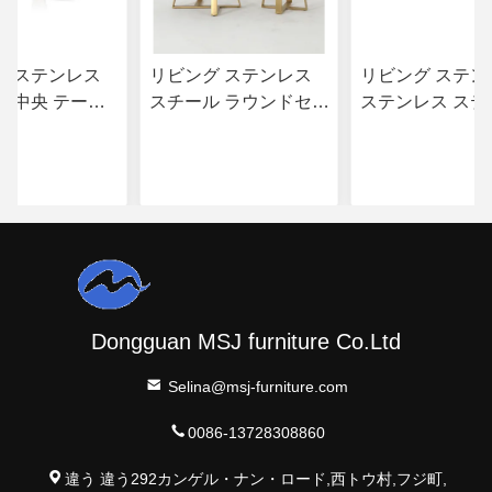
グ ステンレス
リビング ステンレス
リビング ステン
 中央 テーブ
スチール ラウンドセッ
ステンレス ステ
シ 金玉 金属 上
ト カフェテーブル ブ
ステンレス ステ
ラシ金 サテン 仕上げ
ステンレス ステ
お問い合わせ
お問い合わせ
お問い合
天然大理石 トップ メ
タル 脚
Dongguan MSJ furniture Co.Ltd
Selina@msj-furniture.com
0086-13728308860
違う 違う292カンゲル・ナン・ロード,西トウ村,フジ町,