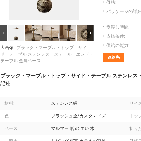
価格:
パッケージの詳細
受渡し時間:
支払条件:
供給の能力:
大画像 :
ブラック・マーブル・トップ・サイ
ド・テーブル ステンレス・ステール・エンド・
連絡先
テーブル 金属ベース
ブラック・マーブル・トップ・サイド・テーブル ステンレス
記述
材料:
ステンレス鋼
サイズ
色:
ブラッシュ金/カスタマイズ
トップ
ベース:
マルマー 紙 の 固い 木
折りた