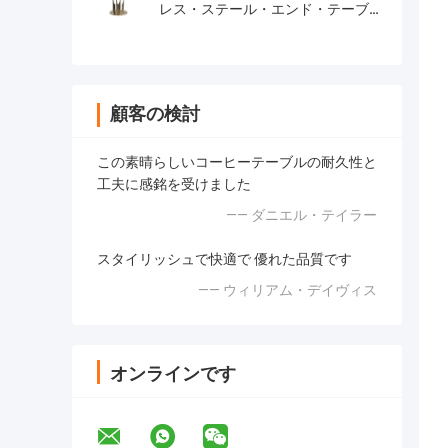
レス・ステール・エンド・テーブル
サイドテーブル ブラッシュ金マッ
ト 黒 天然大理石 トップ・メタル・
レグ
顧客の検討
この素晴らしいコーヒーテーブルの耐久性と
工夫に感銘を受けました
—— ダニエル・テイラー
スタイリッシュで快適で 優れた品質です
—— ウィリアム・デイヴィス
オンラインです