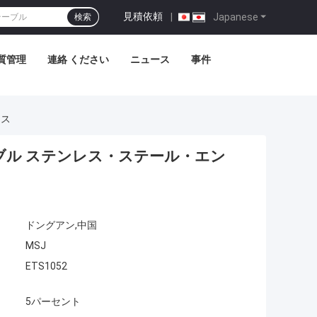
見積依頼
|
Japanese
検索
質管理
連絡 ください
ニュース
事件
ース
ル ステンレス・ステール・エン
ドングアン,中国
MSJ
ETS1052
5パーセント