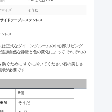
期間:
FOB または EXW
タマイズ:
そうだ
サイドテーブル ステンレス
,
テンレス
れは正式なダイニングルームの中心部,リビング
な追加自然な静脈と色の変化によって それぞれの
を防ぐために すぐに拭いてください石の美しさ
掃が必要です..
5個
そうだ
OEM