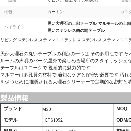
一般用:
リビング 寝室 ホテルの家具
価格 
梱包:
カートン
カス
黒い大理石の上部テーブル
,
マルモールの上部
ハイライト:
黒いステンレス鋼の端テーブル
リビング ステンレス ステンレス ステンレス ステンレス ステンレス ス
天然大理石の丸いテーブルの利点の一つは その多用性です.そ
ルームの声明のパーツ,屋外で楽しめる場所のスタイリッシュ
テーブルはユニークで 視覚的に魅力的です
マルマーは多孔質の材料で 適切なケアと保守が必要です 汚れ
を保つために,推奨される大理石クリーナーで定期的な密封と清
製品情報
ブランド
MOQ
MSJ
モデル
ODM/
ETS1052