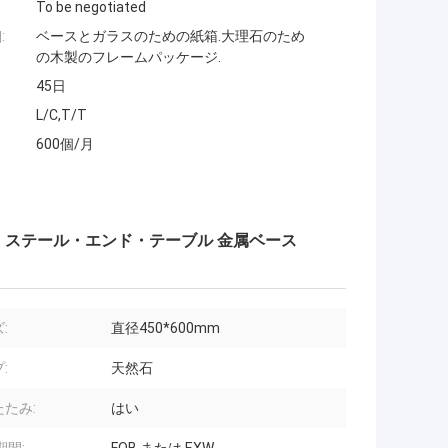
To be negotiated
:
ベースとガラスのための紙箱.大理石のため
の木製のフレームパッケージ.
45日
L/C,T/T
600個/月
・ステール・エンド・テーブル 金属ベース
:
直径450*600mm
:
天然石
たみ:
はい