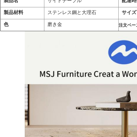
製品名
サイドテーブル
配達時
製品
材料
ステンレス鋼と大理石
サイズ 
色
磨き金
注文ベー