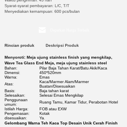
Waktu pengiriman: 45 hari
Syarat-syarat pembayaran: L/C, T/T
Menyediakan kemampuan: 600 pcs/bulan
Dapatkan Harga Terbaik
Rincian produk
Deskripsi Produk
Menyoroti:
Meja ujung stainless finish yang mengkilap
,
Wave Tea Glass End Meja
,
meja ujung stainless steel
Bahan:
Pilar Baja Tahan Karat/Batu Akik/Kaca
Dimensi:
450*520mm
Warna:
Emas
Kaca/Marmer Alam/Marmer
Atas:
Buatan/Disesuaikan
Basis:
Baja tahan karat
Selesaikan:
Selesai Emas Mengkilap
Penggunaan
Ruang Tamu, Kamar Tidur, Perabotan Hotel
umum:
Istilah Harga:
FOB atau EXW
Pengemasan:
Kotak
disesuaikan:
Ya.
Gelombang Warna Teh Kaca Top Desain Unik Cerah Finish