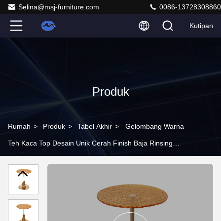
Selina@msj-furniture.com
0086-13728308860
Kutipan
Produk
Rumah
>
Produk
>
Tabel Akhir
>
Gelombang Warna
Teh Kaca Top Desain Unik Cerah Finish Baja Rinsing
Akhir Meja Base Emas Metal