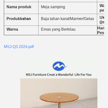
Wak
Nama produk
Meja samping
peng
Uku
bahan
Produk
Baja tahan karat/Marmer/Gelas
((mm
Hanya
Warna
Emas yang Berkilau
Pese
MSJ-Q3 2024.pdf