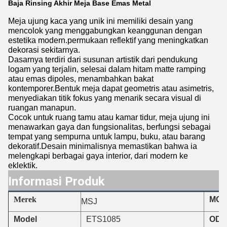
Baja Rinsing Akhir Meja Base Emas Metal
Meja ujung kaca yang unik ini memiliki desain yang
mencolok yang menggabungkan keanggunan dengan
estetika modern.permukaan reflektif yang meningkatkan
dekorasi sekitarnya.
Dasarnya terdiri dari susunan artistik dari pendukung
logam yang terjalin, selesai dalam hitam matte ramping
atau emas dipoles, menambahkan bakat
kontemporer.Bentuk meja dapat geometris atau asimetris,
menyediakan titik fokus yang menarik secara visual di
ruangan manapun.
Cocok untuk ruang tamu atau kamar tidur, meja ujung ini
menawarkan gaya dan fungsionalitas, berfungsi sebagai
tempat yang sempurna untuk lampu, buku, atau barang
dekoratif.Desain minimalisnya memastikan bahwa ia
melengkapi berbagai gaya interior, dari modern ke
eklektik.
Informasi Produk
Merek
MO
MSJ
ETS1085
Model
ODM