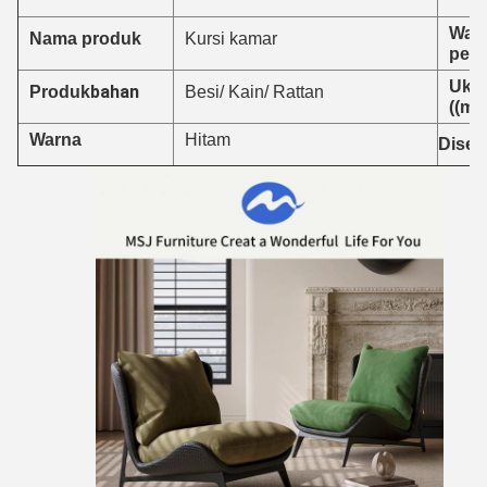
Wak
Nama produk
Kursi kamar
peng
Uku
bahan
Produk
Besi/ Kain/ Rattan
((mm
Hitam
Warna
Dises