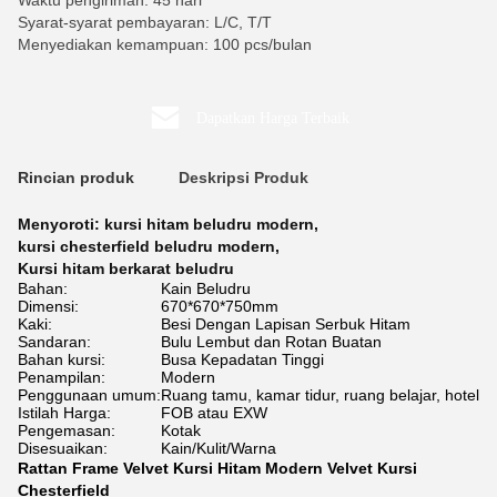
Waktu pengiriman: 45 hari
Syarat-syarat pembayaran: L/C, T/T
Menyediakan kemampuan: 100 pcs/bulan
Dapatkan Harga Terbaik
Rincian produk
Deskripsi Produk
Menyoroti:
kursi hitam beludru modern
,
kursi chesterfield beludru modern
,
Kursi hitam berkarat beludru
Bahan:
Kain Beludru
Dimensi:
670*670*750mm
Kaki:
Besi Dengan Lapisan Serbuk Hitam
Sandaran:
Bulu Lembut dan Rotan Buatan
Bahan kursi:
Busa Kepadatan Tinggi
Penampilan:
Modern
Penggunaan umum:
Ruang tamu, kamar tidur, ruang belajar, hotel
Istilah Harga:
FOB atau EXW
Pengemasan:
Kotak
Disesuaikan:
Kain/Kulit/Warna
Rattan Frame Velvet Kursi Hitam Modern Velvet Kursi
Chesterfield