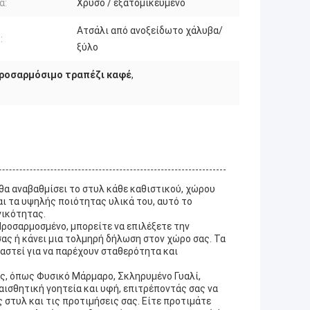
α:
Χρυσό / εξατομικευμένο
Ατσάλι από ανοξείδωτο χάλυβα/
:
ξύλο
ροσαρμόσιμο τραπέζι καφέ
,
 θα αναβαθμίσει το στυλ κάθε καθιστικού, χώρου
ι τα υψηλής ποιότητας υλικά του, αυτό το
γικότητας.
Προσαρμοσμένο, μπορείτε να επιλέξετε την
ς ή κάνει μια τολμηρή δήλωση στον χώρο σας. Τα
ιαστεί για να παρέχουν σταθερότητα και
ές, όπως Φυσικό Μάρμαρο, Σκληρυμένο Γυαλί,
αισθητική γοητεία και υφή, επιτρέποντάς σας να
 στυλ και τις προτιμήσεις σας. Είτε προτιμάτε