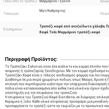
Πάνω από το τραπέζι:
Μαρμάρινο / ξύλινο
Χρώμ
Ματ/Καθρέφτης
Τελείωσε.:
Υλικό
Τραπέζι καφέ από ανοξείδωτο χάλυβα
,
Π
Επισημαίνω:
Καφέ Τσάι Μαρμάρινο τραπέζι καφέ
Περιγραφή Προϊόντος:
Το Τραπεζάκι Σαλονιού είναι ένα ευέλικτο και κομψό έπιπλο που
αναμονής ή τραπεζαρίας ξενοδοχείου. Με τον κομψό σχεδιασμό κα
Τραπεζάκι Καφέ είναι ο τέλειος συνδυασμός φόρμας και λειτουρ
Διαθέσιμο σε μια σειρά χρωμάτων ποδιών, όπως Μαύρο, Χρυσό ή 
επιλογή που συμπληρώνει καλύτερα την υπάρχουσα διακόσμησή σα
πόδια είναι κατασκευασμένα από ανθεκτικά υλικά και έχουν σχεδ
υποστήριξη για την επιφάνεια του τραπεζιού.
Η επιφάνεια του Τραπεζιού Καφέ διατίθεται σε διάφορες επιλογ
Κεραμικό ή Ξύλο. Κάθε υλικό επιφάνειας προσφέρει μια μοναδική 
προσαρμόσετε το τραπέζι ώστε να ταιριάζει με το προσωπικό σας