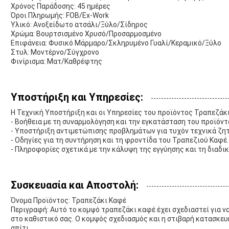
Χρόνος Παράδοσης: 45 ημέρες
Όροι Πληρωμής: FOB/Ex-Work
Υλικό: Ανοξείδωτο ατσάλι/Ξύλο/Σίδηρος
Χρώμα: Βουρτσισμένο Χρυσό/Προσαρμοσμένο
Επιφάνεια: Φυσικό Μάρμαρο/Σκληρυμένο Γυαλί/Κεραμικό/Ξύλο
Στυλ: Μοντέρνο/Σύγχρονο
Φινίρισμα: Ματ/Καθρέφτης
Υποστήριξη και Υπηρεσίες:
Η Τεχνική Υποστήριξη και οι Υπηρεσίες του προϊόντος Τραπεζάκ
- Βοήθεια με τη συναρμολόγηση και την εγκατάσταση του προϊόντ
- Υποστήριξη αντιμετώπισης προβλημάτων για τυχόν τεχνικά ζη
- Οδηγίες για τη συντήρηση και τη φροντίδα του Τραπεζιού Καφέ.
- Πληροφορίες σχετικά με την κάλυψη της εγγύησης και τη διαδι
Συσκευασία και Αποστολή:
Όνομα Προϊόντος: Τραπεζάκι Καφέ
Περιγραφή: Αυτό το κομψό τραπεζάκι καφέ έχει σχεδιαστεί για ν
στο καθιστικό σας. Ο κομψός σχεδιασμός και η στιβαρή κατασκευ
σπίτι.