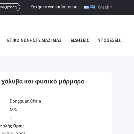
Ζητήστε ένα απόσπασμα
|
Greek
ναζήτηση
ΕΠΙΚΟΙΝΩΝΉΣΤΕ ΜΑΖΊ ΜΑΣ
ΕΙΔΉΣΕΙΣ
ΥΠΟΘΈΣΕΙΣ
 χάλυβα και φυσικό μάρμαρο
Dongguan,China
MSJ
1
τολής Όροι:
antity:
2pcs