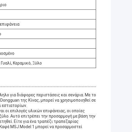
όριο
 επιφάνεια
ο
μοσμένο
Γυαλί, Κεραμικό, Ξύλο
ληλο για διάφορες περιστάσεις και σενάρια. Με το
 Dongguan της Κίνας, μπορεί να χρησιμοποιηθεί σε
ι εστιατορίων.
ι οι επιλογές υλικών επιφάνειας, οι οποίες
ξύλο. Αυτό επιτρέπει την προσαρμογή με βάση την
τηθεί. Είτε για ένα τραπέζι τραπεζαρίας
ι Καφέ MSJ Model 1 μπορεί να προσαρμοστεί