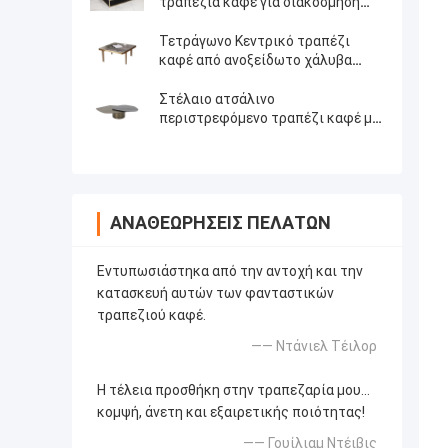
τραπέζια καφέ για διακόσμηση
σπιτιού
Τετράγωνο Κεντρικό τραπέζι
καφέ από ανοξείδωτο χάλυβα
Σατέν Φινίρισμα Μαρμάρινο Πάνω
Τσάι τραπέζι
Στέλαιο ατσάλινο
περιστρεφόμενο τραπέζι καφέ με
αρχαίο χάλκινο σατέν φινίρισμα
φυσικό μάρμαρο πάνω μεταλλικά
πόδια
ΑΝΑΘΕΩΡΉΣΕΙΣ ΠΕΛΑΤΏΝ
Εντυπωσιάστηκα από την αντοχή και την
κατασκευή αυτών των φανταστικών
τραπεζιού καφέ.
—— Ντάνιελ Τέιλορ
Η τέλεια προσθήκη στην τραπεζαρία μου...
κομψή, άνετη και εξαιρετικής ποιότητας!
—— Γουίλιαμ Ντέιβις