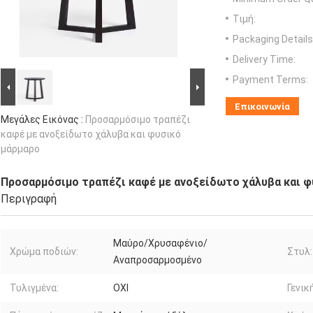
Τιμή:
Packaging Details
Delivery Time:
Payment Terms:
Επικοινωνία
Μεγάλες Εικόνας :
Προσαρμόσιμο τραπέζι
καφέ με ανοξείδωτο χάλυβα και φυσικό
μάρμαρο
Προσαρμόσιμο τραπέζι καφέ με ανοξείδωτο χάλυβα και φ
Περιγραφή
Μαύρο/Χρυσαφένιο/
Χρώμα ποδιών:
Στυλ:
Αναπροσαρμοσμένο
Τυλιγμένα:
ΟΧΙ
Γενικ