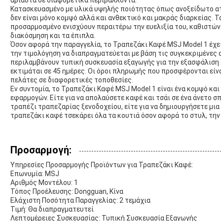
αβίαστα σε διαφορετικά περιβάλλοντα.
Κατασκευασμένο με υλικά υψηλής ποιότητας όπως ανοξείδωτο ατσ
δεν είναι μόνο κομψό αλλά και ανθεκτικό και μακράς διαρκείας. 
προσαρμοσμένο ενισχύουν περαιτέρω την ευελιξία του, καθιστών
διακόσμηση και τα έπιπλα.
Όσον αφορά την παραγγελία, το Τραπεζάκι Καφέ MSJ Model 1 έχε
την τιμολόγηση να διαπραγματεύεται με βάση τις συγκεκριμένες 
περιλαμβάνουν τυπική συσκευασία εξαγωγής για την εξασφάλισ
εκτιμάται σε 45 ημέρες. Οι όροι πληρωμής που προσφέρονται είν
πελάτες σε διαφορετικές τοποθεσίες.
Εν συντομία, το Τραπεζάκι Καφέ MSJ Model 1 είναι ένα κομψό και
εφαρμογών. Είτε για να απολαύσετε καφέ και τσάι σε ένα άνετο σπ
τραπέζι τραπεζαρίας ξενοδοχείου, είτε για να δημιουργήσετε μια
τραπεζάκι καφέ τσεκάρει όλα τα κουτιά όσον αφορά το στυλ, την 
Προσαρμογή:
Υπηρεσίες Προσαρμογής Προϊόντων για Τραπεζάκι Καφέ:
Επωνυμία: MSJ
Αριθμός Μοντέλου: 1
Τόπος Προέλευσης: Dongguan, Κίνα
Ελάχιστη Ποσότητα Παραγγελίας: 2 τεμάχια
Τιμή: Θα διαπραγματευτεί
Λεπτομέρειες Συσκευασίας: Τυπική Συσκευασία Εξαγωγής