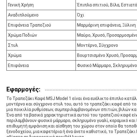
Γενική Χρήση
Έπιπλα σπιτιού, Βίλα, Εστιατ
Αναδιπλούμενο
Όχι
Επιφάνεια Τραπεζιού
Μαρμάρινη επιφάνεια, Ξύλινη
Χρώμα Ποδιών
Μαύρο, Χρυσό, Προσαρμοσμέν
Στυλ
Μοντέρνο, Σύγχρονο
Χρώμα
Βουρτσισμένο Χρυσό, Προσαρ
Επιφάνεια
Φυσικό Μάρμαρο, Σκληρυμένο 
Εφαρμογές:
Το Τραπεζάκι Καφέ MSJ Model 1 είναι ένα ευέλικτο έπιπλο κατάλ
μοντέρνο και σύγχρονο στυλ του, αυτό το τραπεζάκι καφέ από το
μια ποικιλία ρυθμίσεων, συμπεριλαμβανομένων σπιτιών, βιλών κα
Ένα από τα βασικά χαρακτηριστικά αυτού του τραπεζιού καφέ είνα
περιλαμβάνουν φυσικό μάρμαρο, σκληρυμένο γυαλί, κεραμικό και 
επιθυμητή εμφάνιση και αίσθηση του χώρου στον οποίο θα τοποθε
ξενοδοχείου, μια καφετέρια ή ένα άνετο καθιστικό, το Τραπεζάκ