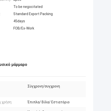
To be negocitated
:
Standard Export Packing
45days
FOB/Ex-Work
υσικό μάρμαρο
Σύγχρονη/συγχρονη
ή χρήση:
Έπιπλα/ Βίλα/ Εστιατόριο