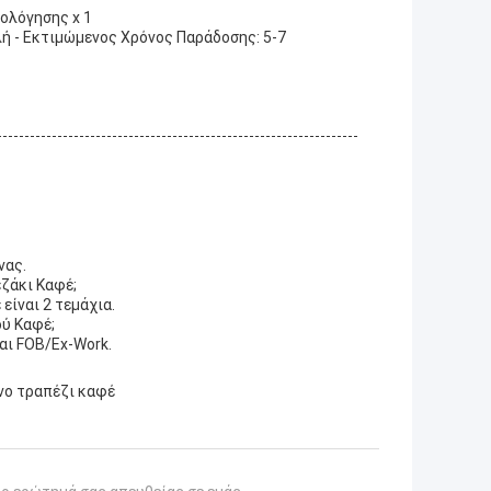
μολόγησης x 1
ή - Εκτιμώμενος Χρόνος Παράδοσης: 5-7
νας.
εζάκι Καφέ;
είναι 2 τεμάχια.
ού Καφέ;
αι FOB/Ex-Work.
νο τραπέζι καφέ