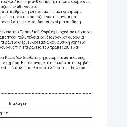
του γυαλιού, την ανθεκτικότητα του κεραμικού ή
άζει σε κάθε γούστο.
ματ ή καθρέφτη φινίρισμα. Το ματ φινίρισμα
ομψότητας στο τραπέζι, ενώ το φινίρισμα
τανακλά το φως και δημιουργεί μια αίσθηση
φάνεια του Τραπεζιού Καφέ έχει σχεδιαστεί για να
 αποπνέει πολυτέλεια και διαχρονική ομορφιά,
επιφάνεια φέρνει ζεστασιά και φυσική γοητεία
γουροι ότι η επιφάνεια του τραπεζιού είναι
άκι Καφέ δεν διαθέτει μηχανισμό αναδίπλωσης,
ρινή χρήση. Η συμπαγής κατασκευή και τα υψηλής
ρκείας έπιπλο που θα αποτελέσει το επίκεντρο
Επιλογές
ηρος