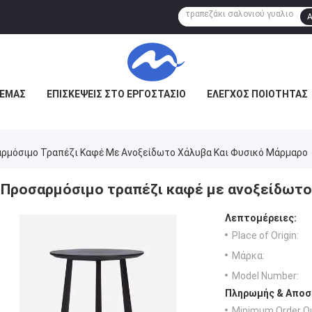
Α
 ΕΜΆΣ
ΕΠΙΣΚΈΨΕΙΣ ΣΤΟ ΕΡΓΟΣΤΆΣΙΟ
ΈΛΕΓΧΟΣ ΠΟΙΌΤΗΤΑΣ
ρμόσιμο Τραπέζι Καφέ Με Ανοξείδωτο Χάλυβα Και Φυσικό Μάρμαρο
Προσαρμόσιμο τραπέζι καφέ με ανοξείδωτο
Λεπτομέρειες:
Place of Origin:
Μάρκα:
Model Number:
Πληρωμής & Αποσ
Minimum Order Qu