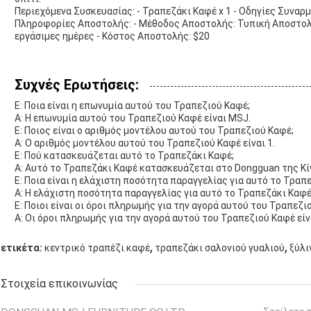
Περιεχόμενα Συσκευασίας: - Τραπεζάκι Καφέ x 1 - Οδηγίες Συναρ
Πληροφορίες Αποστολής: - Μέθοδος Αποστολής: Τυπική Αποστολ
εργάσιμες ημέρες - Κόστος Αποστολής: $20
Συχνές Ερωτήσεις:
Ε: Ποια είναι η επωνυμία αυτού του Τραπεζιού Καφέ;
Α: Η επωνυμία αυτού του Τραπεζιού Καφέ είναι MSJ.
Ε: Ποιος είναι ο αριθμός μοντέλου αυτού του Τραπεζιού Καφέ;
Α: Ο αριθμός μοντέλου αυτού του Τραπεζιού Καφέ είναι 1.
Ε: Πού κατασκευάζεται αυτό το Τραπεζάκι Καφέ;
Α: Αυτό το Τραπεζάκι Καφέ κατασκευάζεται στο Dongguan της Κί
Ε: Ποια είναι η ελάχιστη ποσότητα παραγγελίας για αυτό το Τραπ
Α: Η ελάχιστη ποσότητα παραγγελίας για αυτό το Τραπεζάκι Καφέ 
Ε: Ποιοι είναι οι όροι πληρωμής για την αγορά αυτού του Τραπεζι
Α: Οι όροι πληρωμής για την αγορά αυτού του Τραπεζιού Καφέ είν
,
,
ετικέτα:
κεντρικό τραπέζι καφέ
τραπεζάκι σαλονιού γυαλιού
ξύλι
Στοιχεία επικοινωνίας