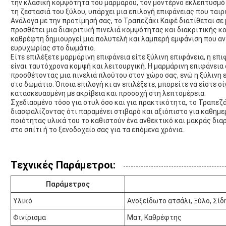
την κλασική κομψότητα του μαρμάρου, τον μοντέρνο εκλεπτυσμό 
τη ζεστασιά του ξύλου, υπάρχει μια επιλογή επιφάνειας που ταιρι
Ανάλογα με την προτίμησή σας, το Τραπεζάκι Καφέ διατίθεται σε 
προσθέτει μια διακριτική πινελιά κομψότητας και διακριτικής κ
καθρέφτη δημιουργεί μια πολυτελή και λαμπερή εμφάνιση που αν
ευρυχωρίας στο δωμάτιο.
Είτε επιλέξετε μαρμάρινη επιφάνεια είτε ξύλινη επιφάνεια, η επι
είναι ταυτόχρονα κομψή και λειτουργική. Η μαρμάρινη επιφάνεια
προσθέτοντας μια πινελιά πλούτου στον χώρο σας, ενώ η ξύλινη 
στο δωμάτιο. Όποια επιλογή κι αν επιλέξετε, μπορείτε να είστε σί
κατασκευασμένη με ακρίβεια και προσοχή στη λεπτομέρεια.
Σχεδιασμένο τόσο για στυλ όσο και για πρακτικότητα, το Τραπεζ
διασφαλίζοντας ότι παραμένει στιβαρό και αξιόπιστο για καθημε
ποιότητας υλικά του το καθιστούν ένα ανθεκτικό και μακράς δια
στο σπίτι ή το ξενοδοχείο σας για τα επόμενα χρόνια.
Τεχνικές Παράμετροι:
Παράμετρος
Υλικό
Ανοξείδωτο ατσάλι, Ξύλο, Σίδ
Φινίρισμα
Ματ, Καθρέφτης