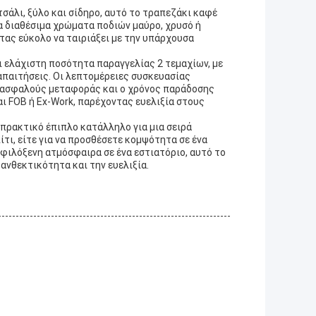
άλι, ξύλο και σίδηρο, αυτό το τραπεζάκι καφέ
Τα διαθέσιμα χρώματα ποδιών μαύρο, χρυσό ή
τας εύκολο να ταιριάξει με την υπάρχουσα
ι ελάχιστη ποσότητα παραγγελίας 2 τεμαχίων, με
απαιτήσεις. Οι λεπτομέρειες συσκευασίας
η ασφαλούς μεταφοράς και ο χρόνος παράδοσης
αι FOB ή Ex-Work, παρέχοντας ευελιξία στους
 πρακτικό έπιπλο κατάλληλο για μια σειρά
ίτι, είτε για να προσθέσετε κομψότητα σε ένα
 φιλόξενη ατμόσφαιρα σε ένα εστιατόριο, αυτό το
ανθεκτικότητα και την ευελιξία.