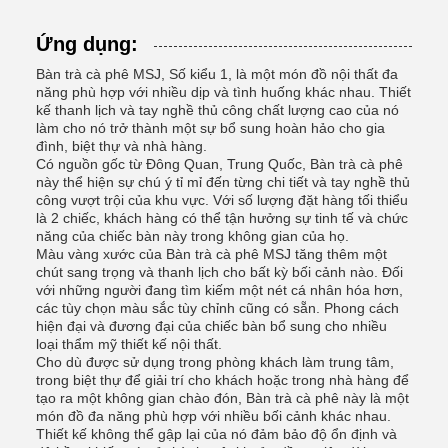
Ứng dụng:
Bàn trà cà phê MSJ, Số kiểu 1, là một món đồ nội thất đa
năng phù hợp với nhiều dịp và tình huống khác nhau. Thiết
kế thanh lịch và tay nghề thủ công chất lượng cao của nó
làm cho nó trở thành một sự bổ sung hoàn hảo cho gia
đình, biệt thự và nhà hàng.
Có nguồn gốc từ Đông Quan, Trung Quốc, Bàn trà cà phê
này thể hiện sự chú ý tỉ mỉ đến từng chi tiết và tay nghề thủ
công vượt trội của khu vực. Với số lượng đặt hàng tối thiểu
là 2 chiếc, khách hàng có thể tận hưởng sự tinh tế và chức
năng của chiếc bàn này trong không gian của họ.
Màu vàng xước của Bàn trà cà phê MSJ tăng thêm một
chút sang trọng và thanh lịch cho bất kỳ bối cảnh nào. Đối
với những người đang tìm kiếm một nét cá nhân hóa hơn,
các tùy chọn màu sắc tùy chỉnh cũng có sẵn. Phong cách
hiện đại và đương đại của chiếc bàn bổ sung cho nhiều
loại thẩm mỹ thiết kế nội thất.
Cho dù được sử dụng trong phòng khách làm trung tâm,
trong biệt thự để giải trí cho khách hoặc trong nhà hàng để
tạo ra một không gian chào đón, Bàn trà cà phê này là một
món đồ đa năng phù hợp với nhiều bối cảnh khác nhau.
Thiết kế không thể gập lại của nó đảm bảo độ ổn định và