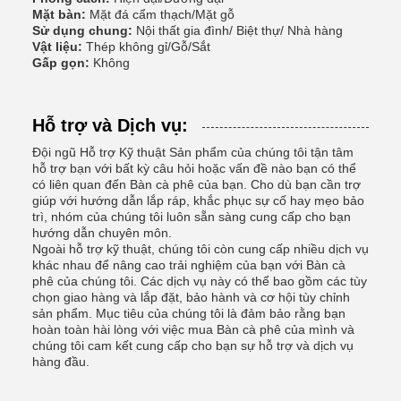
Mặt bàn:
Mặt đá cẩm thạch/Mặt gỗ
Sử dụng chung:
Nội thất gia đình/ Biệt thự/ Nhà hàng
Vật liệu:
Thép không gỉ/Gỗ/Sắt
Gấp gọn:
Không
Hỗ trợ và Dịch vụ:
Đội ngũ Hỗ trợ Kỹ thuật Sản phẩm của chúng tôi tận tâm
hỗ trợ bạn với bất kỳ câu hỏi hoặc vấn đề nào bạn có thể
có liên quan đến Bàn cà phê của bạn. Cho dù bạn cần trợ
giúp với hướng dẫn lắp ráp, khắc phục sự cố hay mẹo bảo
trì, nhóm của chúng tôi luôn sẵn sàng cung cấp cho bạn
hướng dẫn chuyên môn.
Ngoài hỗ trợ kỹ thuật, chúng tôi còn cung cấp nhiều dịch vụ
khác nhau để nâng cao trải nghiệm của bạn với Bàn cà
phê của chúng tôi. Các dịch vụ này có thể bao gồm các tùy
chọn giao hàng và lắp đặt, bảo hành và cơ hội tùy chỉnh
sản phẩm. Mục tiêu của chúng tôi là đảm bảo rằng bạn
hoàn toàn hài lòng với việc mua Bàn cà phê của mình và
chúng tôi cam kết cung cấp cho bạn sự hỗ trợ và dịch vụ
hàng đầu.