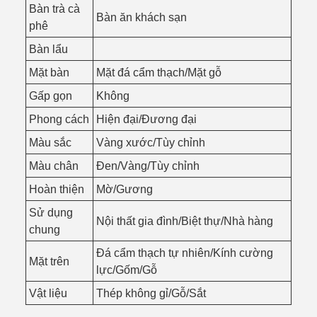
Bàn trà cà
Bàn ăn khách sạn
phê
Bàn lẩu
Mặt bàn
Mặt đá cẩm thạch/Mặt gỗ
Gấp gọn
Không
Phong cách
Hiện đại/Đương đại
Màu sắc
Vàng xước/Tùy chỉnh
Màu chân
Đen/Vàng/Tùy chỉnh
Hoàn thiện
Mờ/Gương
Sử dụng
Nội thất gia đình/Biệt thự/Nhà hàng
chung
Đá cẩm thạch tự nhiên/Kính cường
Mặt trên
lực/Gốm/Gỗ
Vật liệu
Thép không gỉ/Gỗ/Sắt