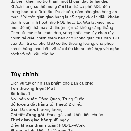
độ bền, khiến nó trở thành một khoản đầu tư lâu dài.
Khách hàng có thể mong đợi Bàn trà cà phê MSJ đến
trong bao bì xuất khẩu tiêu chuẩn, đảm bảo giao hàng an
toàn. Với thời gian giao hàng là 45 ngày và các điều khoản
thanh toán linh hoạt như FOB hoặc Ex-Works, việc mua
món đồ nội thất này rất thuận tiện và không căng thẳng.
Chọn từ các màu chân đen, vàng hoặc các tùy chọn tùy
chỉnh để điều chỉnh thêm bàn cho không gian của bạn. Giá
của Bàn trà cà phê MSJ có thể thương lượng, cho phép
khách hàng thảo luận về các điều khoản phù hợp với ngân
sách và yêu cầu của họ.
Tùy chỉnh:
Dịch vụ tùy chỉnh sản phẩm cho Bàn cà phê:
Tên thương hiệu:
MSJ
Số kiểu:
1
Nơi sản xuất:
Đông Quan, Trung Quốc
Số lượng đặt hàng tối thiểu:
2 chiếc
Giá:
Để được thương lượng
Chi tiết đóng gói:
Đóng gói xuất khẩu tiêu chuẩn
Thời gian giao hàng:
45 ngày
Điều khoản thanh toán:
FOB/Ex-Work
Phong cách:
Hiện đại/Đương đại