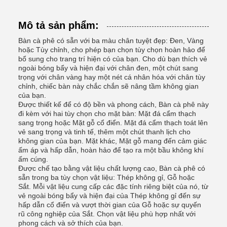
Mô tả sản phẩm:
Bàn cà phê có sẵn với ba màu chân tuyệt đẹp: Đen, Vàng
hoặc Tùy chỉnh, cho phép bạn chọn tùy chọn hoàn hảo để
bổ sung cho trang trí hiện có của bạn. Cho dù bạn thích vẻ
ngoài bóng bẩy và hiện đại với chân đen, một chút sang
trọng với chân vàng hay một nét cá nhân hóa với chân tùy
chỉnh, chiếc bàn này chắc chắn sẽ nâng tầm không gian
của bạn.
Được thiết kế để có độ bền và phong cách, Bàn cà phê này
đi kèm với hai tùy chọn cho mặt bàn: Mặt đá cẩm thạch
sang trọng hoặc Mặt gỗ cổ điển. Mặt đá cẩm thạch toát lên
vẻ sang trọng và tinh tế, thêm một chút thanh lịch cho
không gian của bạn. Mặt khác, Mặt gỗ mang đến cảm giác
ấm áp và hấp dẫn, hoàn hảo để tạo ra một bầu không khí
ấm cúng.
Được chế tạo bằng vật liệu chất lượng cao, Bàn cà phê có
sẵn trong ba tùy chọn vật liệu: Thép không gỉ, Gỗ hoặc
Sắt. Mỗi vật liệu cung cấp các đặc tính riêng biệt của nó, từ
vẻ ngoài bóng bẩy và hiện đại của Thép không gỉ đến sự
hấp dẫn cổ điển và vượt thời gian của Gỗ hoặc sự quyến
rũ công nghiệp của Sắt. Chọn vật liệu phù hợp nhất với
phong cách và sở thích của bạn.