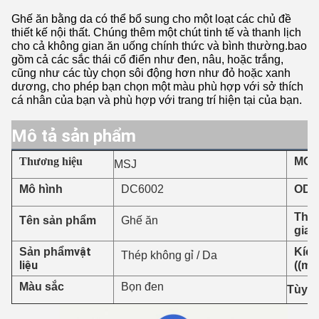
Ghế ăn bằng da có thể bổ sung cho một loạt các chủ đề
thiết kế nội thất. Chúng thêm một chút tinh tế và thanh lịch
cho cả không gian ăn uống chính thức và bình thường.bao
gồm cả các sắc thái cổ điển như đen, nâu, hoặc trắng,
cũng như các tùy chọn sôi động hơn như đỏ hoặc xanh
dương, cho phép bạn chọn một màu phù hợp với sở thích
cá nhân của bạn và phù hợp với trang trí hiện tại của bạn.
Mô tả sản phẩm
Thương hiệu
MO
MSJ
DC6002
Mô hình
ODM
Thời
Tên sản phẩm
Ghế ăn
giao
vật
Sản phẩm
Kích
Thép không gỉ / Da
liệu
((mm
Bọn đen
Màu sắc
Tùy c