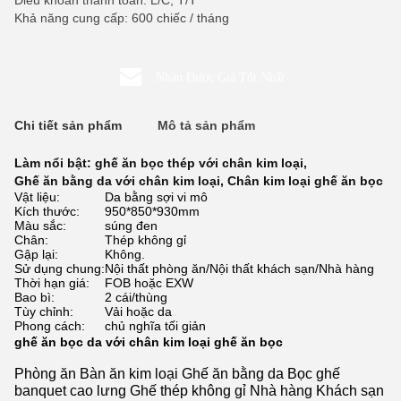
Điều khoản thanh toán: L/C, T/T
Khả năng cung cấp: 600 chiếc / tháng
Nhận Được Giá Tốt Nhất
Chi tiết sản phẩm
Mô tả sản phẩm
Làm nổi bật:
ghế ăn bọc thép với chân kim loại
,
Ghế ăn bằng da với chân kim loại
,
Chân kim loại ghế ăn bọc
Vật liệu:
Da bằng sợi vi mô
Kích thước:
950*850*930mm
Màu sắc:
súng đen
Chân:
Thép không gỉ
Gập lại:
Không.
Sử dụng chung:
Nội thất phòng ăn/Nội thất khách sạn/Nhà hàng
Thời hạn giá:
FOB hoặc EXW
Bao bì:
2 cái/thùng
Tùy chỉnh:
Vải hoặc da
Phong cách:
chủ nghĩa tối giản
ghế ăn bọc da với chân kim loại ghế ăn bọc
Phòng ăn Bàn ăn kim loại Ghế ăn bằng da Bọc ghế
banquet cao lưng Ghế thép không gỉ Nhà hàng Khách sạn