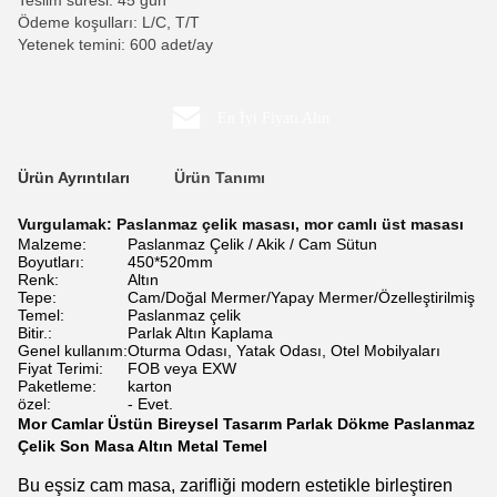
Teslim süresi: 45 gün
Ödeme koşulları: L/C, T/T
Yetenek temini: 600 adet/ay
En İyi Fiyatı Alın
Ürün Ayrıntıları
Ürün Tanımı
Vurgulamak:
Paslanmaz çelik masası
,
mor camlı üst masası
Malzeme:
Paslanmaz Çelik / Akik / Cam Sütun
Boyutları:
450*520mm
Renk:
Altın
Tepe:
Cam/Doğal Mermer/Yapay Mermer/Özelleştirilmiş
Temel:
Paslanmaz çelik
Bitir.:
Parlak Altın Kaplama
Genel kullanım:
Oturma Odası, Yatak Odası, Otel Mobilyaları
Fiyat Terimi:
FOB veya EXW
Paketleme:
karton
özel:
- Evet.
Mor Camlar Üstün Bireysel Tasarım Parlak Dökme Paslanmaz
Çelik Son Masa Altın Metal Temel
Bu eşsiz cam masa, zarifliği modern estetikle birleştiren