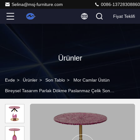
Selina@msj-furniture.com
0086-13728308860
Fiyat Teklifi
Ürünler
Evde
>
Ürünler
>
Son Tablo
>
Mor Camlar Üstün
Bireysel Tasarım Parlak Dökme Paslanmaz Çelik Son
Masa Altın Metal Temel