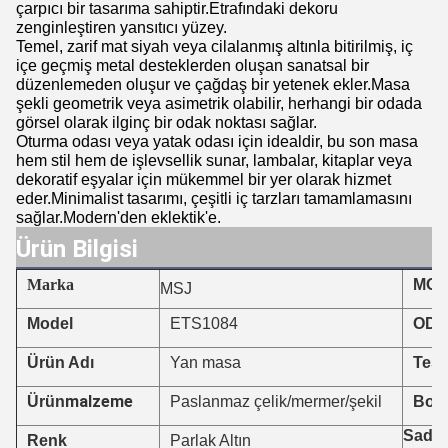
çarpıcı bir tasarıma sahiptir.Etrafındaki dekoru
zenginleştiren yansıtıcı yüzey.
Temel, zarif mat siyah veya cilalanmış altınla bitirilmiş, iç
içe geçmiş metal desteklerden oluşan sanatsal bir
düzenlemeden oluşur ve çağdaş bir yetenek ekler.Masa
şekli geometrik veya asimetrik olabilir, herhangi bir odada
görsel olarak ilginç bir odak noktası sağlar.
Oturma odası veya yatak odası için idealdir, bu son masa
hem stil hem de işlevsellik sunar, lambalar, kitaplar veya
dekoratif eşyalar için mükemmel bir yer olarak hizmet
eder.Minimalist tasarımı, çeşitli iç tarzları tamamlamasını
sağlar.Modern'den eklektik'e.
Ürün Bilgisi
Marka
MO
MSJ
ETS1084
Model
ODM
Ürün Adı
Yan masa
Tesl
malzeme
Ürün
Paslanmaz çelik/mermer/şekil
Boyu
Sadec
Renk
Parlak Altın