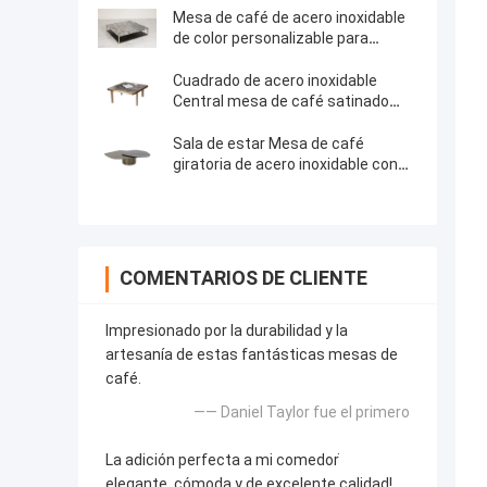
Mesa de café de acero inoxidable
de color personalizable para
decoración del hogar
Cuadrado de acero inoxidable
Central mesa de café satinado
acabado de mármol de la mesa de
té superior
Sala de estar Mesa de café
giratoria de acero inoxidable con
piezas metálicas de mármol
natural
COMENTARIOS DE CLIENTE
Impresionado por la durabilidad y la
artesanía de estas fantásticas mesas de
café.
—— Daniel Taylor fue el primero
La adición perfecta a mi comedor ̇
elegante, cómoda y de excelente calidad!