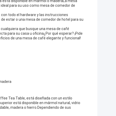
esa está disponible en mármol o maderaLa mesa
es ideal para su uso como mesa de comedor de
 con todo el hardware y las instrucciones
 de estar o una mesa de comedor de hotel para su
a cualquiera que busque una mesa de café
cta para su casa u oficina¿Por qué esperar? ¡Pide
ficios de una mesa de café elegante y funcional!
/madera
fee Tea Table, está diseñada con un estilo
perior está disponible en mármol natural, vidrio
xidable, madera o hierro.Dependiendo de sus