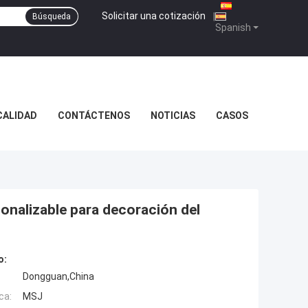
Solicitar una cotización
|
Búsqueda
Spanish
CALIDAD
CONTÁCTENOS
NOTICIAS
CASOS
onalizable para decoración del
o:
Dongguan,China
ca:
MSJ