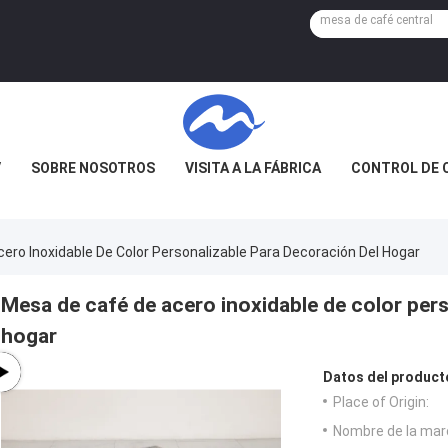
V
SOBRE NOSOTROS
VISITA A LA FÁBRICA
CONTROL DE 
ero Inoxidable De Color Personalizable Para Decoración Del Hogar
Mesa de café de acero inoxidable de color pers
hogar
Datos del product
Place of Origin:
Nombre de la mar