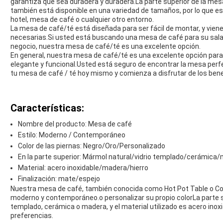
garantiza que sea duradera y duradera.La parte superior de la m
también está disponible en una variedad de tamaños, por lo que 
hotel, mesa de café o cualquier otro entorno.
La mesa de café/té está diseñada para ser fácil de montar, y viene
necesarias.Si usted está buscando una mesa de café para su sala
negocio, nuestra mesa de café/té es una excelente opción.
En general, nuestra mesa de café/té es una excelente opción par
elegante y funcional.Usted está seguro de encontrar la mesa perfe
tu mesa de café / té hoy mismo y comienza a disfrutar de los bene
Características:
Nombre del producto: Mesa de café
Estilo: Moderno / Contemporáneo
Color de las piernas: Negro/Oro/Personalizado
En la parte superior: Mármol natural/vidrio templado/cerámica
Material: acero inoxidable/madera/hierro
Finalización: mate/espejo
Nuestra mesa de café, también conocida como Hot Pot Table o Cof
moderno y contemporáneo.o personalizar su propio colorLa parte su
templado, cerámica o madera, y el material utilizado es acero ino
preferencias.