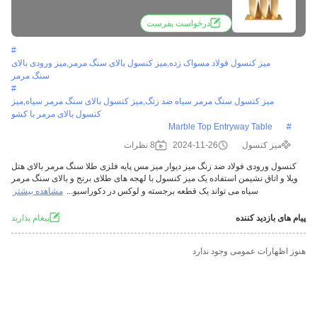
درخواست بفرست
#
میز کنسول فولاد مسواک زده,میز کنسول بالای سنگ مرمر,میز ورودی بالای
سنگ مرمر
#
میز کنسول سنگ مرمر سیاه ضد زنگ,میز کنسول بالای سنگ مرمر سیاه,میز
کنسول بالای مرمر با کشو
Marble Top Entryway Table
#
میز کنسول
2024-11-26
8 نظرات
کنسول ورودی فولاد ضد زنگ میز دیوار میز مس پایه فلزی طلا سنگ مرمر بالای هتل
ویلا و اتاق نشیمن استفاده یک میز کنسول با لهجه های طلای برنج و بالای سنگ مرمر
سیاه می تواند یک قطعه برجسته و لوکس در دکوراسیو...
مشاهده بیشتر
پیام های بازدید کننده
پيغام بذاريد
هنوز اظهارات عمومی وجود ندارد