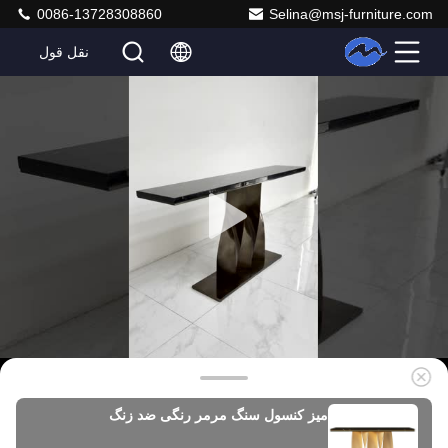
0086-13728308860
Selina@msj-furniture.com
نقل قول
میز کنسول سنگ مرمر رنگی ضد زنگ