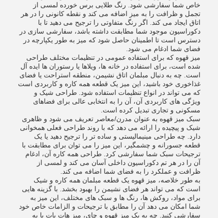
خاص شما سفارشی شود. رنگ طلایی برس خورده لمسی از
تجمل و ظرافت را به میز اضافه می کند و نقطه کانونی را در هر
اتاق ایجاد می کند. اگر رنگ متفاوتی را ترجیح می دهید تا با
دکوراسیون موجود شما مطابقت داشته باشد، سفارشی سازی در
دسترس است تا اطمینان حاصل شود که میز به طور یکپارچه در
فضای شما ادغام می شود.
میز قهوه که برای استفاده عمومی در تنظیمات مختلف طراحی
شده است، برای استفاده در خانه ها، ویلاها یا رستوران ها ایده آل
است. چه به دنبال مبلمان اتاق نشیمن، منطقه استراحت یا فضای
غذاخوری خود باشید، این میز یک قطعه همه کاره و کاربردی است
که می تواند در انواع تنظیمات استفاده شود. طراحی شیک و
ویژگی های کاربردی آن، آن را به انتخابی عالی برای فضاهای
مسکونی و تجاری تبدیل کرده است.
سبک میز قهوه به عنوان مدرن/معاصر تعریف می شود و ظاهری
شیک و پیچیده را ارائه می دهد که با روند طراحی فعلی همخوانی
دارد. چه طراحی مینیمالیستی و ساده تر را ترجیح دهید یا یک
قطعه جسورانه و چشمگیر، این میز را می توان برای مطابقت با
ترجیحات سبک شما سفارشی کرد. طراحی همه کاره آن، ادغام
آن را در هر تم دکوراسیون داخلی آسان می کند و لمسی از
ظرافت و عملکرد را به فضای شما اضافه می کند.
به طور خلاصه، میز قهوه یک قطعه مبلمان همه کاره و شیک
است که می تواند هر فضای نشیمن را بهبود بخشد. با گزینه هایی
برای مواد، روکش ها، رنگ ها و سبک های مختلف، این میز به
شما امکان می دهد آن را مطابق با ترجیحات و الزامات خاص خود
سفارشی کنید. چه به یک میز قهوه و چای، میز هات پات یا به