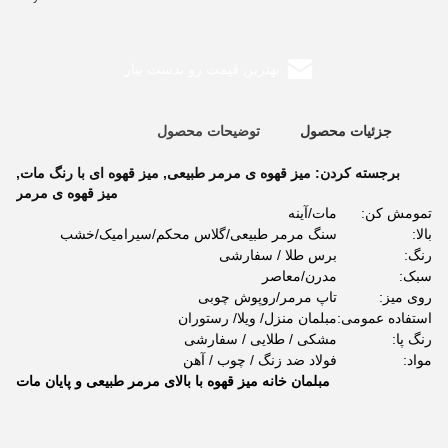
بهترین قیمت رو بدست بیار
جزئیات محصول
توضیحات محصول
برجسته کردن:
میز قهوه ی مرمر طبیعی
,
میز قهوه ای با رنگ مات
,
میز قهوه ی مرمر
تمومش کن:
مات/آینه
بالا:
سنگ مرمر طبیعی/گلاس محکم/سیرامیک/خشب
رنگ:
برس طلا / سفارشی
سبک:
مدرن/معاصر
روی میز:
تاپ مرمر/روپوش چوبی
استفاده عمومی:
مبلمان منزل/ ویلا/ رستوران
رنگ پا:
مشکی / طلایی / سفارشی
مواد:
فولاد ضد زنگ / چوب / آهن
مبلمان خانه میز قهوه با بالای مرمر طبیعی و پایان مات