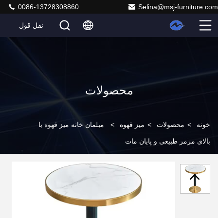
0086-13728308860
Selina@msj-furniture.com
نقل قول
محصولات
خونه
>
محصولات
>
میز قهوه
>
مبلمان خانه میز قهوه با
بالای مرمر طبیعی و پایان مات