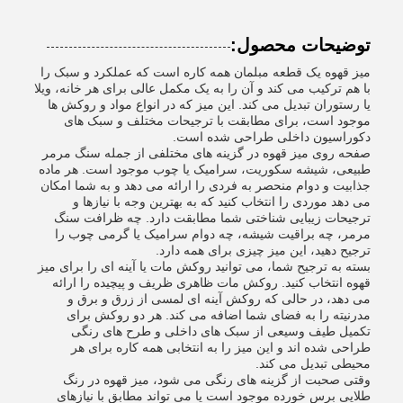
توضیحات محصول:
میز قهوه یک قطعه مبلمان همه کاره است که عملکرد و سبک را
با هم ترکیب می کند و آن را به یک مکمل عالی برای هر خانه، ویلا
یا رستوران تبدیل می کند. این میز که در انواع مواد و روکش ها
موجود است، برای مطابقت با ترجیحات مختلف و سبک های
دکوراسیون داخلی طراحی شده است.
صفحه روی میز قهوه در گزینه های مختلفی از جمله سنگ مرمر
طبیعی، شیشه سکوریت، سرامیک یا چوب موجود است. هر ماده
جذابیت و دوام منحصر به فردی را ارائه می دهد و به شما امکان
می دهد موردی را انتخاب کنید که به بهترین وجه با نیازها و
ترجیحات زیبایی شناختی شما مطابقت دارد. چه ظرافت سنگ
مرمر، چه براقیت شیشه، چه دوام سرامیک یا گرمی چوب را
ترجیح دهید، این میز چیزی برای همه دارد.
بسته به ترجیح شما، می توانید روکش مات یا آینه ای را برای میز
قهوه انتخاب کنید. روکش مات ظاهری ظریف و پیچیده را ارائه
می دهد، در حالی که روکش آینه ای لمسی از زرق و برق و
مدرنیته را به فضای شما اضافه می کند. هر دو روکش برای
تکمیل طیف وسیعی از سبک های داخلی و طرح های رنگی
طراحی شده اند و این میز را به انتخابی همه کاره برای هر
محیطی تبدیل می کند.
وقتی صحبت از گزینه های رنگی می شود، میز قهوه در رنگ
طلایی برس خورده موجود است یا می تواند مطابق با نیازهای