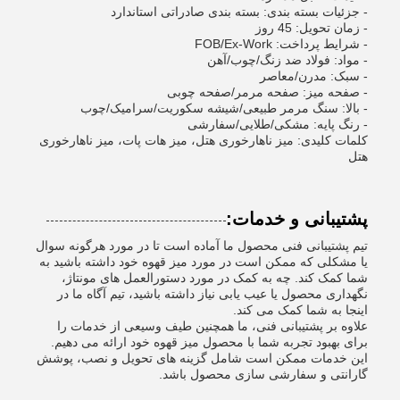
- جزئیات بسته بندی: بسته بندی صادراتی استاندارد
- زمان تحویل: 45 روز
- شرایط پرداخت: FOB/Ex-Work
- مواد: فولاد ضد زنگ/چوب/آهن
- سبک: مدرن/معاصر
- صفحه میز: صفحه مرمر/صفحه چوبی
- بالا: سنگ مرمر طبیعی/شیشه سکوریت/سرامیک/چوب
- رنگ پایه: مشکی/طلایی/سفارشی
کلمات کلیدی: میز ناهارخوری هتل، میز هات پات، میز ناهارخوری
هتل
پشتیبانی و خدمات:
تیم پشتیبانی فنی محصول ما آماده است تا در مورد هرگونه سوال
یا مشکلی که ممکن است در مورد میز قهوه خود داشته باشید به
شما کمک کند. چه به کمک در مورد دستورالعمل های مونتاژ،
نگهداری محصول یا عیب یابی نیاز داشته باشید، تیم آگاه ما در
اینجا به شما کمک می کند.
علاوه بر پشتیبانی فنی، ما همچنین طیف وسیعی از خدمات را
برای بهبود تجربه شما با محصول میز قهوه خود ارائه می دهیم.
این خدمات ممکن است شامل گزینه های تحویل و نصب، پوشش
گارانتی و سفارشی سازی محصول باشد.