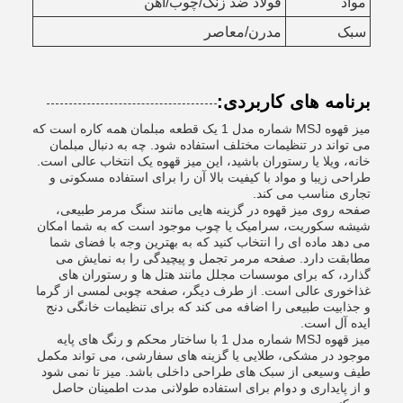
مواد
فولاد ضد زنگ/چوب/آهن
سبک
مدرن/معاصر
برنامه های کاربردی:
میز قهوه MSJ شماره مدل 1 یک قطعه مبلمان همه کاره است که
می تواند در تنظیمات مختلف استفاده شود. چه به دنبال مبلمان
خانه، ویلا یا رستوران باشید، این میز قهوه یک انتخاب عالی است.
طراحی زیبا و مواد با کیفیت بالا آن را برای استفاده مسکونی و
تجاری مناسب می کند.
صفحه روی میز قهوه در گزینه هایی مانند سنگ مرمر طبیعی،
شیشه سکوریت، سرامیک یا چوب موجود است که به شما امکان
می دهد ماده ای را انتخاب کنید که به بهترین وجه با فضای شما
مطابقت دارد. صفحه مرمر تجمل و پیچیدگی را به نمایش می
گذارد، که برای موسسات مجلل مانند هتل ها و رستوران های
غذاخوری عالی است. از طرف دیگر، صفحه چوبی لمسی از گرما
و جذابیت طبیعی را اضافه می کند که برای تنظیمات خانگی دنج
ایده آل است.
میز قهوه MSJ شماره مدل 1 با ساختار محکم و رنگ های پایه
موجود در مشکی، طلایی یا گزینه های سفارشی، می تواند مکمل
طیف وسیعی از سبک های طراحی داخلی باشد. میز تا نمی شود
و از پایداری و دوام برای استفاده طولانی مدت اطمینان حاصل