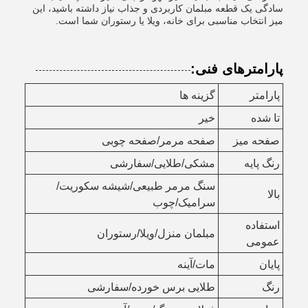
سادگی یک قطعه مبلمان کاربردی و جذاب نیاز داشته باشید، این
میز انتخاب مناسبی برای خانه، ویلا یا رستوران شما است.
پارامترهای فنی:
پارامتر
گزینه ها
تا شده
خیر
صفحه میز
صفحه مرمر/صفحه چوبی
رنگ پایه
مشکی/طلایی/سفارشی
سنگ مرمر طبیعی/شیشه سکوریت/
بالا
سرامیک/چوب
استفاده
مبلمان منزل/ویلا/رستوران
عمومی
پایان
مات/آینه
رنگ
طلایی برس خورده/سفارشی