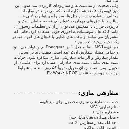
می کند.
وقتی صحبت از مناسبت ها و سناریوهای کاربردی می شود، این
میز قهوه یک قطعه همه کاره است که می تواند در تنظیمات
مختلف استفاده شود. در هتل ها، میز را می توان در لابی ها،
سالن ها یا اتاق های مهمان به عنوان یک قطعه مبلمان شیک و
کاربردی قرار داد. همچنین می توان از آن در تنظیمات رستوران،
مانند کافه ها یا موسسات غذاخوری خوب استفاده کرد، جایی که
مشتریان می توانند از وعده های غذایی یا فنجان های قهوه خود در
یک محیط پیچیده لذت ببرند.
میز قهوه MSJ شماره مدل 1 در Dongguan، چین تولید می شود
و حداقل مقدار سفارش آن 2 عدد است. قیمت باید بر اساس
مقدار سفارش و الزامات سفارشی سازی مذاکره شود. جزئیات
بسته بندی شامل بسته بندی صادراتی استاندارد برای اطمینان از
تحویل ایمن است. زمان تحویل تقریباً 45 روز است، با شرایط
پرداخت موجود به عنوان FOB یا Ex-Works.
سفارشی سازی:
خدمات سفارشی سازی محصول برای میز قهوه:
- نام تجاری: MSJ
- شماره مدل: 1
- محل مبدا: Dongguan، چین
- حداقل مقدار سفارش: 2 عدد
- قیمت: قابل مذاکره