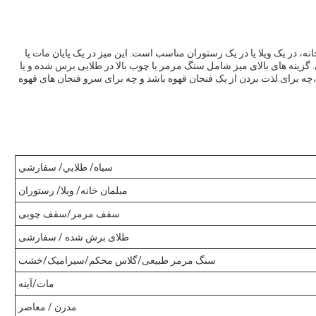
ه، در یک ویلا یا در یک رستوران مناسب است. این میز در یک پایان مات یا
. گزینه های بالای میز شامل سنگ مرمر یا چوب بالا در طلایی برس شده و یا
ه برای لذت بردن از یک فنجان قهوه باشد و چه برای سرو فنجان های قهوه
سياه/ طلايي/ سفارشي
مبلمان خانه/ ویلا/ رستوران
سقف مرمر/سقف چوبی
طلای برش شده / سفارشی
سنگ مرمر طبیعی/گلاس محکم/سیرامیک/خشب
مات/آینه
مدرن / معاصر