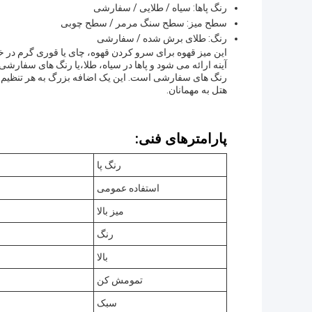
رنگ پاها: سیاه / طلایی / سفارشی
سطح میز: سطح سنگ مرمر / سطح چوبی
رنگ: طلای برش شده / سفارشی
این میز قهوه برای سرو کردن قهوه، چای یا قوری گرم در خان
آینه ارائه می شود و پاها در سیاه، طلا،یا رنگ های سفارشی
رنگ های سفارشی است. این یک اضافه بزرگ به هر تنظیم،چ
هتل به مهمانان.
پارامترهای فنی:
رنگ پا
استفاده عمومی
میز بالا
رنگ
بالا
تمومش کن
سبک