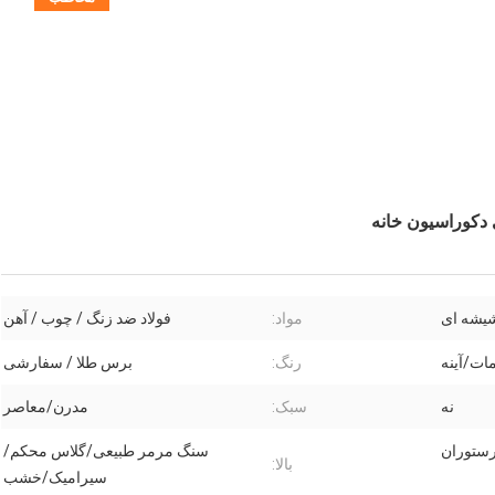
دکوراسیون خانه
شیشه ای
مواد:
فولاد ضد زنگ / چوب / آهن
ات/آینه
رنگ:
برس طلا / سفارشی
نه
سبک:
مدرن/معاصر
رستوران
سنگ مرمر طبیعی/گلاس محکم/
بالا:
سیرامیک/خشب