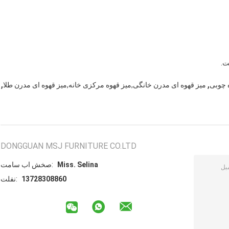
ت.
,
,
 چوبی
میز قهوه ای مدرن خانگی,میز قهوه مرکزی خانه,میز قهوه ای مدرن طلا
DONGGUAN MSJ FURNITURE CO.LTD
Miss. Selina
تماس با شخص:
13728308860
تلفن: