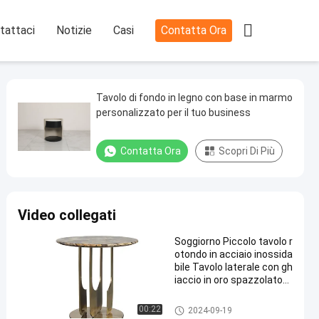

tattaci
Notizie
Casi
Contatta Ora
Tavolo di fondo in legno con base in marmo
personalizzato per il tuo business
Contatta Ora
Scopri Di Più
Video collegati
Soggiorno Piccolo tavolo r
otondo in acciaio inossida
bile Tavolo laterale con gh
iaccio in oro spazzolato
matt nero marmo natural
e
tavola di estremità
00:22
2024-09-19