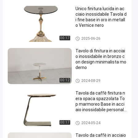
Unico finitura lucida in ac
ciaio inossidabile Tavola d
i fine base in oro in metall
o Vernice nero
tavola di estremità
00:17
2025-06-26
Tavolo di finitura in acciai
o inossidabile in bronzo c
on design minimalista mo
derno
tavola di estremità
00:12
2024-08-29
Tavola da caffè finitura n
era opaca spazzolata To
p marmoreo Base in acci
aio inossidabile personali
zzata
tavola di estremità
00:17
2024-05-24
Tavolo da caffè in acciaio