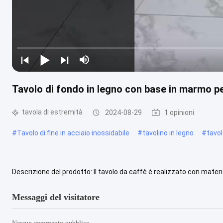
Tavolo di fondo in legno con base in marmo pe
tavola di estremità
2024-08-29
1 opinioni
#
Tavolo di fine in acciaio inossidabile
#
tavolino in legno
#
tavo
Descrizione del prodotto: Il tavolo da caffè è realizzato con materia
essere personalizzato per soddisfare le vostre preferenze.....
Guar
Messaggi del visitatore