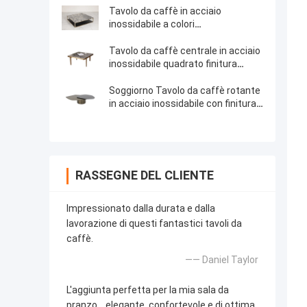
Tavolo da caffè in acciaio
inossidabile a colori
personalizzabili per la decorazione
domestica
Tavolo da caffè centrale in acciaio
inossidabile quadrato finitura
satinata tavolino da tè in marmo
Soggiorno Tavolo da caffè rotante
in acciaio inossidabile con finitura
in bronzo satinato antico in marmo
naturale
RASSEGNE DEL CLIENTE
Impressionato dalla durata e dalla
lavorazione di questi fantastici tavoli da
caffè.
—— Daniel Taylor
L'aggiunta perfetta per la mia sala da
pranzo... elegante, confortevole e di ottima