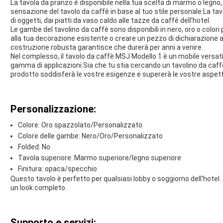
La tavola da pranzo è disponibile nella tua scelta di marmo o legno,
sensazione del tavolo da caffè in base al tuo stile personale.La t
di oggetti, dai piatti da vaso caldo alle tazze da caffè dell'hotel.
Le gambe del tavolino da caffè sono disponibili in nero, oro o colori
alla tua decorazione esistente o creare un pezzo di dichiarazione a
costruzione robusta garantisce che durerà per anni a venire.
Nel complesso, il tavolo da caffè MSJ Modello 1 è un mobile versati
gamma di applicazioni.Sia che tu stia cercando un tavolino da caf
prodotto soddisferà le vostre esigenze e supererà le vostre aspett
Personalizzazione:
Colore: Oro spazzolato/Personalizzato
Colore delle gambe: Nero/Oro/Personalizzato
Folded: No
Tavola superiore: Marmo superiore/legno superiore
Finitura: opaca/specchio
Questo tavolo è perfetto per qualsiasi lobby o soggiorno dell'hotel. 
un look completo.
Supporto e servizi: