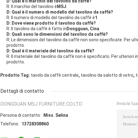
D: Qual è il marchio del tavolino da caffè?
R: Il marchio del tavolino è
MSJ
.
D: Qual è il numero di modello del tavolino da caffè?
R: Il numero di modello del tavolino da caffè è
1
.
D: Dove viene prodotto il tavolino da caffè?
R: Il tavolino da caffè è fatto in
Dongguan, Cina
.
D: Quali sono le dimensioni del tavolino da caffè?
R: Le dimensioni del tavolino da caffè non sono specificate. Per ulte
prodotto.
D: Qual è il materiale del tavolino da caffè?
R: Il materiale del tavolino da caffè non è specificato. Per ulteriori
prodotto.
,
,
Prodotto Tag:
tavolo da caffè centrale
tavolino da salotto di vetro
t
Dettagli di contatto
DONGGUAN MSJ FURNITURE CO.LTD
Invia la tu
Persona di contatto:
Miss. Selina
Telefono:
13728308860