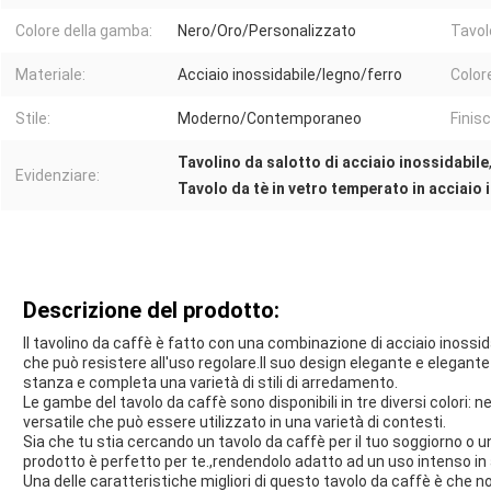
Colore della gamba:
Nero/Oro/Personalizzato
Tavol
Materiale:
Acciaio inossidabile/legno/ferro
Color
Stile:
Moderno/Contemporaneo
Finisci
Tavolino da salotto di acciaio inossidabile
Evidenziare:
Tavolo da tè in vetro temperato in acciaio 
Descrizione del prodotto:
Il tavolino da caffè è fatto con una combinazione di acciaio inossid
che può resistere all'uso regolare.Il suo design elegante e elegante
stanza e completa una varietà di stili di arredamento.
Le gambe del tavolo da caffè sono disponibili in tre diversi colori:
versatile che può essere utilizzato in una varietà di contesti.
Sia che tu stia cercando un tavolo da caffè per il tuo soggiorno o u
prodotto è perfetto per te.,rendendolo adatto ad un uso intenso in a
Una delle caratteristiche migliori di questo tavolo da caffè è che n