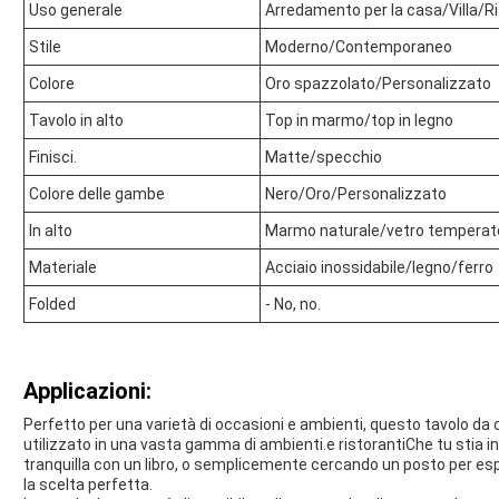
Uso generale
Arredamento per la casa/Villa/R
Stile
Moderno/Contemporaneo
Colore
Oro spazzolato/Personalizzato
Tavolo in alto
Top in marmo/top in legno
Finisci.
Matte/specchio
Colore delle gambe
Nero/Oro/Personalizzato
In alto
Marmo naturale/vetro temperat
Materiale
Acciaio inossidabile/legno/ferro
Folded
- No, no.
Applicazioni:
Perfetto per una varietà di occasioni e ambienti, questo tavolo da
utilizzato in una vasta gamma di ambienti.e ristorantiChe tu stia i
tranquilla con un libro, o semplicemente cercando un posto per espor
la scelta perfetta.