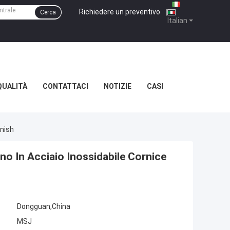
Richiedere un preventivo
|
Cerca
Italian
QUALITÀ
CONTATTACI
NOTIZIE
CASI
inish
no In Acciaio Inossidabile Cornice
Dongguan,China
MSJ