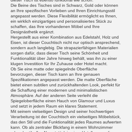
dieser Tisch ist ebenso funktional wie schön.
Die Beine des Tisches sind in Schwarz, Gold oder können
an Ihre spezifischen Vorlieben und Ihren Einrichtungsstil
angepasst werden. Diese Flexibilität ermöglicht es Ihnen,
ein wirklich einzigartiges und personalisiertes Stück zu
schaffen, das Ihre vorhandenen Möbel und Ihre
Designästhetik ergänzt.
Hergestellt aus einer Kombination aus Edelstahl, Holz und
Eisen, ist dieser Couchtisch nicht nur optisch ansprechend,
sondern auch langlebig. Die strapazierfähigen Materialien
sorgen dafür, dass dieser Tisch seine Schönheit und
Funktionalität über Jahre hinweg behält, was ihn zu einer
klugen Investition für Ihr Zuhause oder Hotel macht.
Ob Sie eine matte oder spiegelnde Oberfläche
bevorzugen, dieser Tisch kann an Ihre genauen
Spezifikationen angepasst werden. Die matte Oberfläche
bietet einen subtilen und zurückhaltenden Look, perfekt für
die Schaffung einer modernen und minimalistischen
Atmosphäre. Auf der anderen Seite verleiht die
Spiegeloberfläche einen Hauch von Glamour und Luxus
und setzt in jedem Raum ein klares Statement.
Mit seinem vielseitigen Design und seiner hochwertigen
Verarbeitung ist der Couchtisch ein vielseitiges Möbelstück,
das den Stil und die Funktionalität jedes Raumes aufwerten
kann. Ob als zentraler Blickfang in einem Wohnzimmer