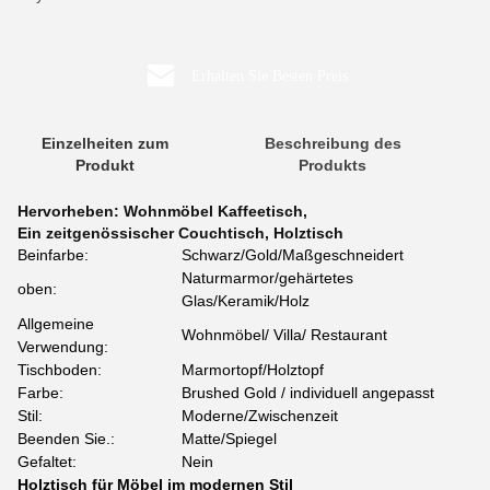
Erhalten Sie Besten Preis
Einzelheiten zum
Beschreibung des
Produkt
Produkts
Hervorheben:
Wohnmöbel Kaffeetisch
,
Ein zeitgenössischer Couchtisch
,
Holztisch
Beinfarbe:
Schwarz/Gold/Maßgeschneidert
Naturmarmor/gehärtetes
oben:
Glas/Keramik/Holz
Allgemeine
Wohnmöbel/ Villa/ Restaurant
Verwendung:
Tischboden:
Marmortopf/Holztopf
Farbe:
Brushed Gold / individuell angepasst
Stil:
Moderne/Zwischenzeit
Beenden Sie.:
Matte/Spiegel
Gefaltet:
Nein
Holztisch für Möbel im modernen Stil