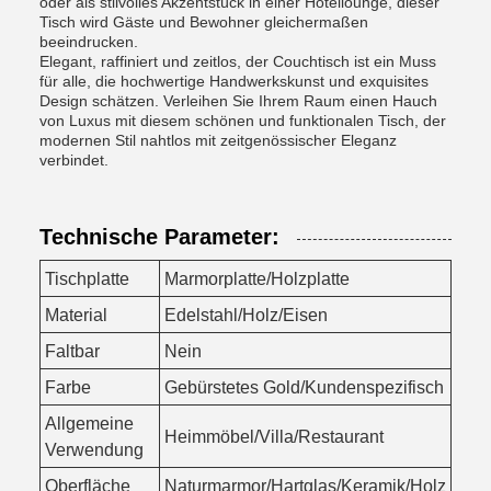
oder als stilvolles Akzentstück in einer Hotellounge, dieser
Tisch wird Gäste und Bewohner gleichermaßen
beeindrucken.
Elegant, raffiniert und zeitlos, der Couchtisch ist ein Muss
für alle, die hochwertige Handwerkskunst und exquisites
Design schätzen. Verleihen Sie Ihrem Raum einen Hauch
von Luxus mit diesem schönen und funktionalen Tisch, der
modernen Stil nahtlos mit zeitgenössischer Eleganz
verbindet.
Technische Parameter:
Tischplatte
Marmorplatte/Holzplatte
Material
Edelstahl/Holz/Eisen
Faltbar
Nein
Farbe
Gebürstetes Gold/Kundenspezifisch
Allgemeine
Heimmöbel/Villa/Restaurant
Verwendung
Oberfläche
Naturmarmor/Hartglas/Keramik/Holz