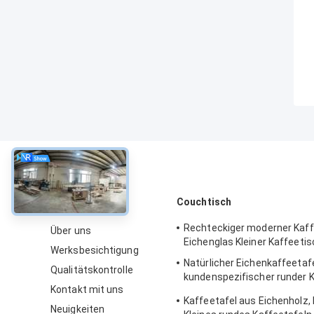
über
Couchtisch
Rechteckiger moderner Kaff
Über uns
Eichenglas Kleiner Kaffeetis
Werksbesichtigung
Natürlicher Eichenkaffeetaf
Qualitätskontrolle
kundenspezifischer runder K
Kontakt mit uns
mit Lagerung
Kaffeetafel aus Eichenholz,
Neuigkeiten