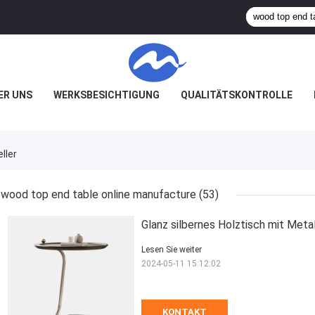
ER UNS
WERKSBESICHTIGUNG
QUALITÄTSKONTROLLE
ller
wood top end table online manufacture
(53)
Glanz silbernes Holztisch mit Metal
Lesen Sie weiter
2024-05-11 15:12:02
KONTAKT