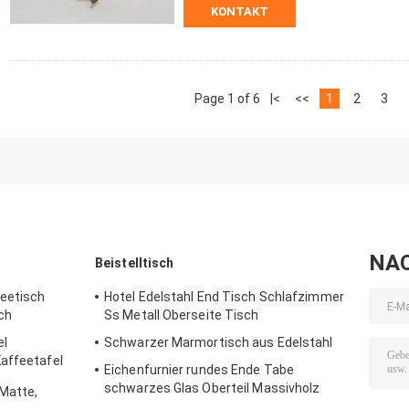
KONTAKT
Page 1 of 6
|<
<<
1
2
3
NA
Beistelltisch
eetisch
Hotel Edelstahl End Tisch Schlafzimmer
ch
Ss Metall Oberseite Tisch
el
Schwarzer Marmortisch aus Edelstahl
affeetafel
Eichenfurnier rundes Ende Tabe
schwarzes Glas Oberteil Massivholz
 Matte,
Beine kleiner Seitentisch Für