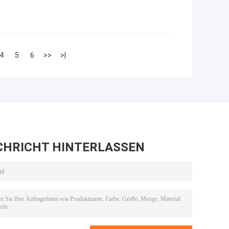
4
5
6
>>
>|
CHRICHT HINTERLASSEN