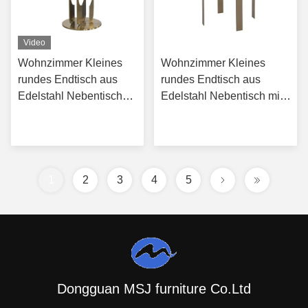
Video
Wohnzimmer Kleines
Wohnzimmer Kleines
rundes Endtisch aus
rundes Endtisch aus
Edelstahl Nebentisch
Edelstahl Nebentisch mit
mit gebürstetem Gold
gebürstetem Bronze-
Erhalten Sie besten
Erhalten Sie besten
Matte Schwarz
Matte-Schwarz-
Naturmarmor Top
Naturmarmor-Oberbein
Preis
Preis
Metallbein
1
2
3
4
5
Dongguan MSJ furniture Co.Ltd