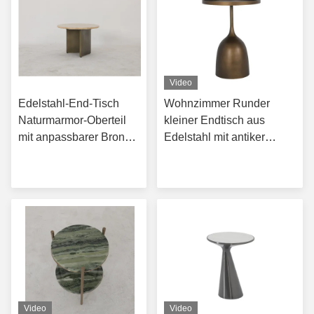
Video
Edelstahl-End-Tisch
Wohnzimmer Runder
Naturmarmor-Oberteil
kleiner Endtisch aus
mit anpassbarer Bronze-
Edelstahl mit antiker
Finixierung
Bronze-Metallbasis
Erhalten Sie besten
Erhalten Sie besten
Preis
Preis
Video
Video