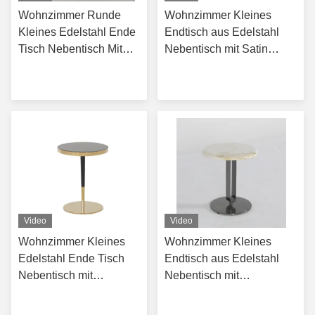
Wohnzimmer Runde
Wohnzimmer Kleines
Kleines Edelstahl Ende
Endtisch aus Edelstahl
Tisch Nebentisch Mit
Nebentisch mit Satin
Matt Gold Naturmarmor
schwarzer Oberfläche
Erhalten Sie besten
Erhalten Sie besten
Top
Naturmarmor Metalltisch
Preis
Preis
Video
Video
Wohnzimmer Kleines
Wohnzimmer Kleines
Edelstahl Ende Tisch
Endtisch aus Edelstahl
Nebentisch mit
Nebentisch mit
glänzendem hellen Gold
gebürstetem Gold Matte
Erhalten Sie besten
Erhalten Sie besten
schwarzes Glas Top
Schwarz Naturmarmor Top