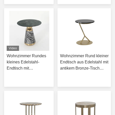
Metallbein
Metallbein
Preis
Preis
Video
Wohnzimmer Rundes
Wohnzimmer Rund kleiner
kleines Edelstahl-
Endtisch aus Edelstahl mit
Endtisch mit
antikem Bronze-Tisch
gebürstetem Gold
Schwarz Naturmarmor
Erhalten Sie besten
Erhalten Sie besten
Naturmarmor Oberfläche
Ebenholz Furnier Holz
Preis
Preis
Oberfläche