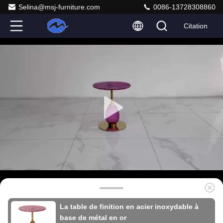
Selina@msj-furniture.com
0086-13728308860
Citation
La table de finition en acier inoxydable à
base de métal en or