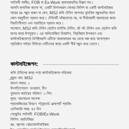
শর্তাবলী নমনীয়, FOB বা Ex-Work ব্যবস্থাগুলির বিকল্প সহ।
আপনি ক্লাসিক কালো পা, একটি বিলাসবহুল সোনার ফিনিশ বা একটি কাস্টমাইজড
পায়ের রঙ পছন্দ করুন না কেন, MSJ কফি টেবিল আপনার নান্দনিক পছন্দগুলির সাথে
মেলে বহুমুখীতা প্রদান করে। টেবিলটি ভাঁজযোগ্য নয়, যা দীর্ঘমেয়াদী ব্যবহারের জন্য
স্থিতিশীলতা এবং স্থায়িত্ব প্রদান করে।
সংক্ষেপে, MSJ কফি টেবিল হোটেল ডাইনিং টেবিল, হট পট টেবিল এবং হোটেল কফি
মগের জন্য উপযুক্ত। এর অভিযোজিত ডিজাইন, প্রিমিয়াম উপকরণ এবং
কাস্টমাইজযোগ্য বৈশিষ্ট্যগুলি এটিকে আরামদায়ক ঘর থেকে শুরু করে আপস্কেল
প্রতিষ্ঠান পর্যন্ত বিভিন্ন সেটিংসের জন্য একটি শীর্ষ পছন্দ করে তোলে।
কাস্টমাইজেশন:
কফি টেবিলের জন্য পণ্য কাস্টমাইজেশন পরিষেবা:
ব্র্যান্ড নাম: MSJ
মডেল নম্বর: ১
উৎপত্তিস্থল: ডংগুয়ান, চীন
ন্যূনতম অর্ডারের পরিমাণ: ২ পিস
মূল্য: আলোচনা সাপেক্ষ
প্যাকেজিংয়ের বিবরণ: স্ট্যান্ডার্ড এক্সপোর্ট প্যাকিং
ডেলিভারি সময়: ৪৫ দিন
পেমেন্টের শর্তাবলী: FOB/Ex-Work
ফিনিশ: ম্যাট/মিরর
রঙ: ব্রাশড গোল্ড/কাস্টমাইজড