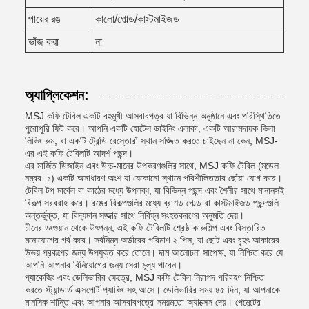
পায়ের রঙ
কালো/গোল্ড/কাস্টমাইজড
ভাঁজ করা
না
অ্যাপ্লিকেশন:
MSJ কফি টেবিল একটি বহুমুখী আসবাবপত্র যা বিভিন্ন অনুষ্ঠানে এবং পরিস্থিতিতে
পুরোপুরি ফিট করে। আপনি একটি হোটেল ডাইনিং এলাকা, একটি আরামদায়ক ভিলা
লিভিং রুম, বা একটি ট্রেন্ডি রেস্তোরাঁ স্থান সজ্জিত করতে চাইছেন না কেন, MSJ-
এর এই কফি টেবিলটি আদর্শ পছন্দ।
এর মার্জিত ডিজাইন এবং উচ্চ-মানের উপকরণগুলির সাথে, MSJ কফি টেবিল (মডেল
নম্বর: ১) একটি অসাধারণ অংশ যা যেকোনো স্থানে পরিশীলিততার ছোঁয়া যোগ করে।
টেবিল টপ মার্বেল বা কাঠের মধ্যে উপলব্ধ, যা বিভিন্ন পছন্দ এবং শৈলীর সাথে মানানসই
বিকল্প সরবরাহ করে। রঙের বিকল্পগুলির মধ্যে ব্রাশড গোল্ড বা কাস্টমাইজড পছন্দগুলি
অন্তর্ভুক্ত, যা বিদ্যমান সজ্জার সাথে নির্বিঘ্ন সংহতকরণের অনুমতি দেয়।
চীনের ডংগুয়ান থেকে উৎপন্ন, এই কফি টেবিলটি শ্রেষ্ঠ কারুশিল্প এবং বিস্তারিত
মনোযোগের গর্ব করে। সর্বনিম্ন অর্ডারের পরিমাণ ২ পিস, যা ছোট এবং বৃহৎ আকারের
উভয় প্রকল্পের জন্য উপযুক্ত করে তোলে। দাম আলোচনা সাপেক্ষ, যা নিশ্চিত করে যে
আপনি আপনার বিনিয়োগের জন্য সেরা মূল্য পাবেন।
প্যাকেজিং এবং ডেলিভারির ক্ষেত্রে, MSJ কফি টেবিল নিরাপদ পরিবহণ নিশ্চিত
করতে স্ট্যান্ডার্ড এক্সপোর্ট প্যাকিং সহ আসে। ডেলিভারির সময় ৪৫ দিন, যা আপনাকে
মানসিক শান্তি এবং আপনার আসবাবপত্রে সময়মতো অ্যাক্সেস দেয়। পেমেন্টের