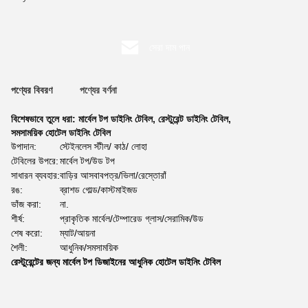
সেরা দাম পান
পণ্যের বিবরণ
পণ্যের বর্ণনা
বিশেষভাবে তুলে ধরা:
মার্বেল টপ ডাইনিং টেবিল
,
রেস্টুরেন্ট ডাইনিং টেবিল
,
সমসাময়িক হোটেল ডাইনিং টেবিল
উপাদান:
স্টেইনলেস স্টীল/ কাঠ/ লোহা
টেবিলের উপরে:
মার্বেল টপ/উড টপ
সাধারন ব্যবহার:
বাড়ির আসবাবপত্র/ভিলা/রেস্তোরাঁ
রঙ:
ব্রাশড গোল্ড/কাস্টমাইজড
ভাঁজ করা:
না.
শীর্ষ:
প্রাকৃতিক মার্বেল/টেম্পারেড গ্লাস/সেরামিক/উড
শেষ করো:
ম্যাট/আয়না
শৈলী:
আধুনিক/সমসাময়িক
রেস্টুরেন্টের জন্য মার্বেল টপ ডিজাইনের আধুনিক হোটেল ডাইনিং টেবিল