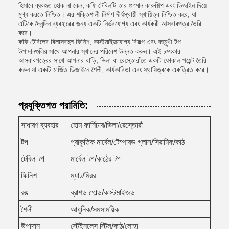
হিসাবে ব্যবহৃত হোক না কেন, কফি টেবিলটি তার গুণমান কারুশিল্প এবং ডিজাইন দিয়ে
মুগ্ধ করতে নিশ্চিত। এর শক্তিশালী নির্মাণ দীর্ঘস্থায়ী স্থায়িত্ব নিশ্চিত করে, যা
এটিকে দৈনন্দিন ব্যবহারের জন্য একটি নির্ভরযোগ্য এবং কার্যকরী আসবাবপত্র তৈরি
করে।
কফি টেবিলের বিলাসবহুল ফিনিশ, কাস্টমাইজযোগ্য বিকল্প এবং বহুমুখী টপ
উপাদানগুলির সাথে আপনার স্থানের পরিবেশ উন্নত করুন। এই চমৎকার
আসবাবপত্রের সাথে আপনার বাড়ি, ভিলা বা রেস্তোরাঁতে একটি ফোকাল পয়েন্ট তৈরি
করুন যা একটি মার্জিত ডিজাইনে শৈলী, কার্যকারিতা এবং স্থায়িত্বকে একত্রিত করে।
প্রযুক্তিগত পরামিতি:
সাধারণ ব্যবহার
হোম ফার্নিচার/ভিলা/রেস্তোরাঁ
টপ
প্রাকৃতিক মার্বেল/টেম্পারড গ্লাস/সিরামিক/কাঠ
টেবিল টপ
মার্বেল টপ/কাঠের টপ
ফিনিশ
ম্যাট/মিরর
রঙ
ব্রাশড গোল্ড/কাস্টমাইজড
শৈলী
আধুনিক/সমসাময়িক
উপাদান
স্টেইনলেস স্টিল/কাঠ/লোহা