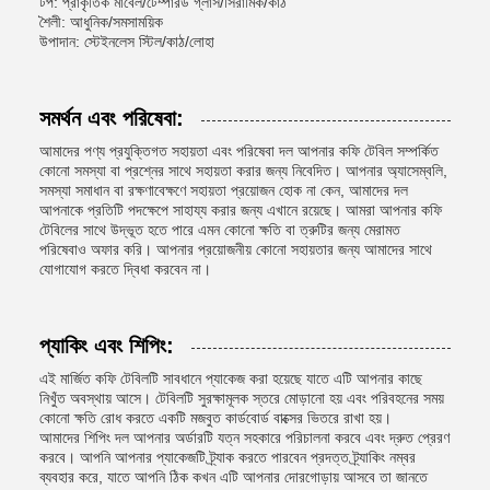
টপ: প্রাকৃতিক মার্বেল/টেম্পারড গ্লাস/সিরামিক/কাঠ
শৈলী: আধুনিক/সমসাময়িক
উপাদান: স্টেইনলেস স্টিল/কাঠ/লোহা
সমর্থন এবং পরিষেবা:
আমাদের পণ্য প্রযুক্তিগত সহায়তা এবং পরিষেবা দল আপনার কফি টেবিল সম্পর্কিত
কোনো সমস্যা বা প্রশ্নের সাথে সহায়তা করার জন্য নিবেদিত। আপনার অ্যাসেম্বলি,
সমস্যা সমাধান বা রক্ষণাবেক্ষণে সহায়তা প্রয়োজন হোক না কেন, আমাদের দল
আপনাকে প্রতিটি পদক্ষেপে সাহায্য করার জন্য এখানে রয়েছে। আমরা আপনার কফি
টেবিলের সাথে উদ্ভূত হতে পারে এমন কোনো ক্ষতি বা ত্রুটির জন্য মেরামত
পরিষেবাও অফার করি। আপনার প্রয়োজনীয় কোনো সহায়তার জন্য আমাদের সাথে
যোগাযোগ করতে দ্বিধা করবেন না।
প্যাকিং এবং শিপিং:
এই মার্জিত কফি টেবিলটি সাবধানে প্যাকেজ করা হয়েছে যাতে এটি আপনার কাছে
নিখুঁত অবস্থায় আসে। টেবিলটি সুরক্ষামূলক স্তরে মোড়ানো হয় এবং পরিবহনের সময়
কোনো ক্ষতি রোধ করতে একটি মজবুত কার্ডবোর্ড বাক্সের ভিতরে রাখা হয়।
আমাদের শিপিং দল আপনার অর্ডারটি যত্ন সহকারে পরিচালনা করবে এবং দ্রুত প্রেরণ
করবে। আপনি আপনার প্যাকেজটি ট্র্যাক করতে পারবেন প্রদত্ত ট্র্যাকিং নম্বর
ব্যবহার করে, যাতে আপনি ঠিক কখন এটি আপনার দোরগোড়ায় আসবে তা জানতে