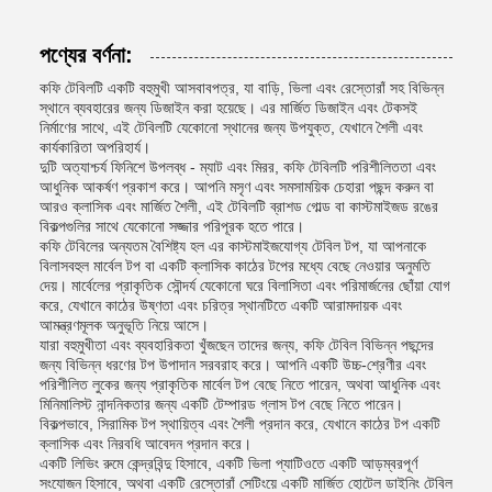
পণ্যের বর্ণনা:
কফি টেবিলটি একটি বহুমুখী আসবাবপত্র, যা বাড়ি, ভিলা এবং রেস্তোরাঁ সহ বিভিন্ন
স্থানে ব্যবহারের জন্য ডিজাইন করা হয়েছে। এর মার্জিত ডিজাইন এবং টেকসই
নির্মাণের সাথে, এই টেবিলটি যেকোনো স্থানের জন্য উপযুক্ত, যেখানে শৈলী এবং
কার্যকারিতা অপরিহার্য।
দুটি অত্যাশ্চর্য ফিনিশে উপলব্ধ - ম্যাট এবং মিরর, কফি টেবিলটি পরিশীলিততা এবং
আধুনিক আকর্ষণ প্রকাশ করে। আপনি মসৃণ এবং সমসাময়িক চেহারা পছন্দ করুন বা
আরও ক্লাসিক এবং মার্জিত শৈলী, এই টেবিলটি ব্রাশড গোল্ড বা কাস্টমাইজড রঙের
বিকল্পগুলির সাথে যেকোনো সজ্জার পরিপূরক হতে পারে।
কফি টেবিলের অন্যতম বৈশিষ্ট্য হল এর কাস্টমাইজযোগ্য টেবিল টপ, যা আপনাকে
বিলাসবহুল মার্বেল টপ বা একটি ক্লাসিক কাঠের টপের মধ্যে বেছে নেওয়ার অনুমতি
দেয়। মার্বেলের প্রাকৃতিক সৌন্দর্য যেকোনো ঘরে বিলাসিতা এবং পরিমার্জনের ছোঁয়া যোগ
করে, যেখানে কাঠের উষ্ণতা এবং চরিত্র স্থানটিতে একটি আরামদায়ক এবং
আমন্ত্রণমূলক অনুভূতি নিয়ে আসে।
যারা বহুমুখীতা এবং ব্যবহারিকতা খুঁজছেন তাদের জন্য, কফি টেবিল বিভিন্ন পছন্দের
জন্য বিভিন্ন ধরণের টপ উপাদান সরবরাহ করে। আপনি একটি উচ্চ-শ্রেণীর এবং
পরিশীলিত লুকের জন্য প্রাকৃতিক মার্বেল টপ বেছে নিতে পারেন, অথবা আধুনিক এবং
মিনিমালিস্ট নান্দনিকতার জন্য একটি টেম্পারড গ্লাস টপ বেছে নিতে পারেন।
বিকল্পভাবে, সিরামিক টপ স্থায়িত্ব এবং শৈলী প্রদান করে, যেখানে কাঠের টপ একটি
ক্লাসিক এবং নিরবধি আবেদন প্রদান করে।
একটি লিভিং রুমে কেন্দ্রবিন্দু হিসাবে, একটি ভিলা প্যাটিওতে একটি আড়ম্বরপূর্ণ
সংযোজন হিসাবে, অথবা একটি রেস্তোরাঁ সেটিংয়ে একটি মার্জিত হোটেল ডাইনিং টেবিল