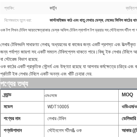
প্যাকিং:
কার্টুন
ব্যক্তি
বিশেষভাবে তুলে ধরা:
কাস্টমাইজড কাঠ এবং ধাতু লেখার ডেস্ক
,
লেকের ফিনিস কাঠের ধা
ওক টপ লিখন টেবিল আয়তক্ষেত্রাকার ডেস্ক অফিস টেবিল ল্যাপটপ টপ ড্রয়ার সহ স্টেইনলেস স্টীল প
লেখার টেবিলগুলি সাধারণত লেখার, অধ্যয়নের বা কাজের জন্য একটি প্রশস্ত এবং উত্সর্গীকৃ
জন্য পর্যাপ্ত জায়গা সহ একটি সমতল টেবিলপ্লেস থাকতে পারে।কিছু ইক লেখার টেবিলে আপনা
বা স্টোরেজ বিভাগ রয়েছে.
ওক কাঠের একটি প্রাকৃতিক সৌন্দর্য এবং উষ্ণতা রয়েছে যা আপনার কর্মক্ষেত্রে চরিত্র এবং
প্রতিটি ইক লেখার টেবিলে একটি অনন্য এবং খাঁটি চেহারা দেয়.
পণ্যের তথ্য
ব্র্যান্ড
MOQ
এমএসজে
মডেল
ওডিএম/
WDT10005
পণ্যের নাম
লেখার টেবিল
ডেলিভারি 
পণ্য
উপাদান
স্টেইনলেস স্টীল& ওক
আকার ((ম