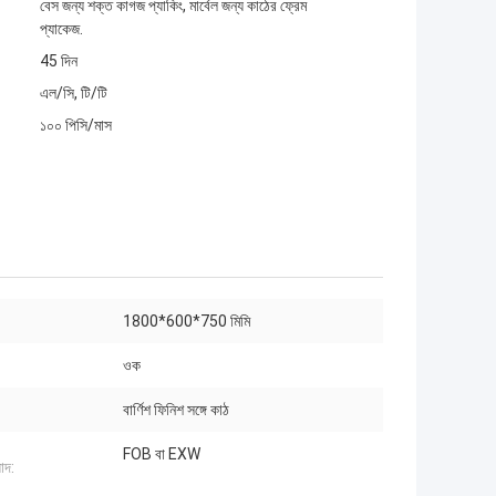
বেস জন্য শক্ত কাগজ প্যাকিং, মার্বেল জন্য কাঠের ফ্রেম
প্যাকেজ.
45 দিন
এল/সি, টি/টি
১০০ পিসি/মাস
1800*600*750 মিমি
ওক
বার্ণিশ ফিনিশ সঙ্গে কাঠ
FOB বা EXW
়াদ: