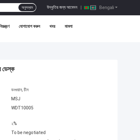
উদ্ধৃতির জন্য আবেদন
|
Bengali
অনুসন্ধান
য়ন্ত্রণ
যোগাযোগ করুন
খবর
মামলা
র ডেস্ক
ডংগুয়ান, চীন
MSJ
WDT10005
২%
To be negotiated