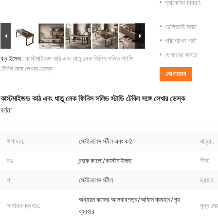
প্যাকেজিং বিবরণ:
ডেলিভারি সময়:
পরিশোধের শর্ত:
যোগানের ক্ষমতা:
বড় ইমেজ :
কাস্টমাইজড কাঠ এবং ধাতু লেক ফিনিস সলিড স্টাডি
টেবিল সঙ্গে লেখার ডেস্ক
যোগাযোগ
কাস্টমাইজড কাঠ এবং ধাতু লেক ফিনিস সলিড স্টাডি টেবিল সঙ্গে লেখার ডেস্ক
বর্ণনা
উপাদান:
স্টেইনলেস স্টীল এবং কাঠ
মাত্রা:
রঙ:
বন্দুক কালো/কাস্টমাইজড
শীর্ষ:
পা:
স্টেইনলেস স্টীল
ড্রয়ার:
অধ্যয়ন কক্ষের আসবাবপত্র/অফিস ব্যবহার/গৃহ
সাধারন ব্যবহার:
মূল্য মেয
ব্যবহার