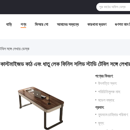
বাড়ি
পণ্য
ভিআর শো
আমাদের সম্বন্ধে
কারখানা ভ্রমণ
গুণগত মান নি
বিল সঙ্গে লেখার ডেস্ক
কাস্টমাইজড কাঠ এবং ধাতু লেক ফিনিস সলিড স্টাডি টেবিল সঙ্গে লেখা
পণ্যের বিবরণ:
উৎপত্তি স্থল:
পরিচিতিমুলক নাম:
মডেল নম্বার:
প্রদান:
ন্যূনতম চাহিদার পরিমাণ:
মূল্য: