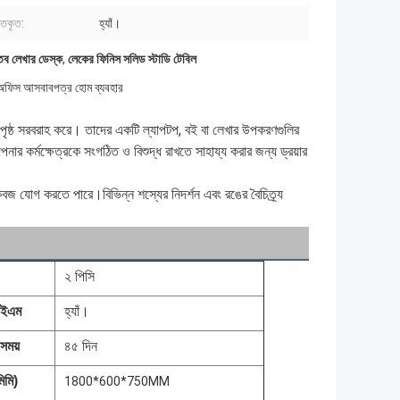
গতকৃত:
হ্যাঁ।
তব লেখার ডেস্ক
,
লেকের ফিনিস সলিড স্টাডি টেবিল
া অফিস আসবাবপত্র হোম ব্যবহার
ত পৃষ্ঠ সরবরাহ করে। তাদের একটি ল্যাপটপ, বই বা লেখার উপকরণগুলির
র কর্মক্ষেত্রকে সংগঠিত ও বিশুদ্ধ রাখতে সাহায্য করার জন্য ড্রয়ার
 কবজ যোগ করতে পারে।বিভিন্ন শস্যের নিদর্শন এবং রঙের বৈচিত্র্য
২ পিসি
হ্যাঁ।
ওইএম
৪৫ দিন
সময়
িমি)
1800*600*750MM