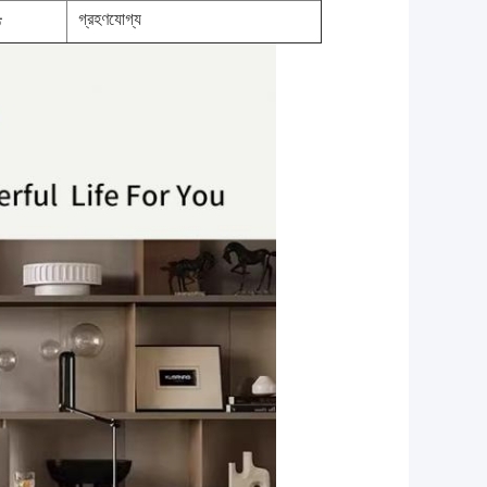
গ্রহণযোগ্য
ত